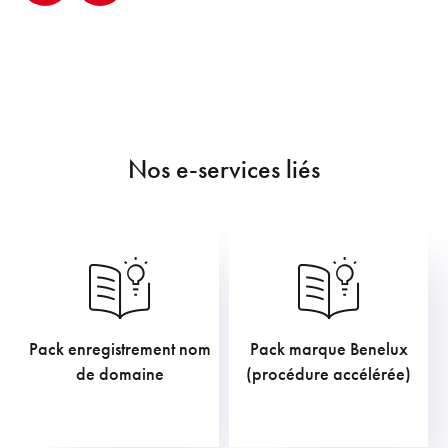
Nos e-services liés
Pack enregistrement nom
Pack marque Benelux
211,75
€
726,00
€
de domaine
(procédure accélérée)