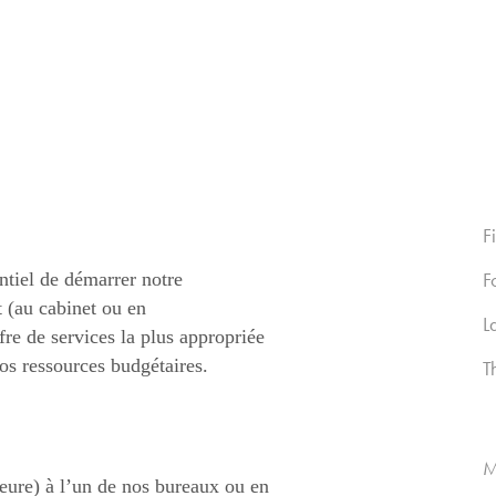
Fi
F
entiel de démarrer notre
t (au cabinet ou en
L
re de services la plus appropriée
vos ressources budgétaires.
T
M
heure) à l’un de nos bureaux ou en