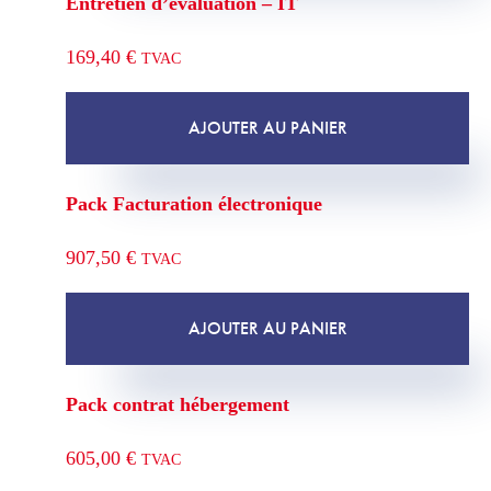
Entretien d’évaluation – IT
169,40
€
TVAC
AJOUTER AU PANIER
Pack Facturation électronique
907,50
€
TVAC
AJOUTER AU PANIER
Pack contrat hébergement
605,00
€
TVAC