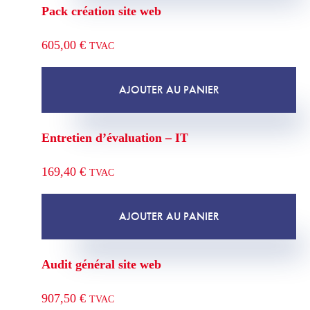
Pack création site web
605,00
€
TVAC
AJOUTER AU PANIER
Entretien d’évaluation – IT
169,40
€
TVAC
AJOUTER AU PANIER
Audit général site web
907,50
€
TVAC