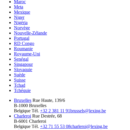
Maroc
Meta
Mexique
Niger
Nigéria
Norvège
Nouvelle-Zélande
Portugal
RD Congo
Roumanie
Royaume-Uni
Senégal
Singapour
Slovaquie
Suède
Suisse
Tchad
Tchéquie
Bruxelles
Rue Haute, 139/6
B-1000 Bruxelles
Belgique
Tél.
+32 2 381 11 91
brussels@lexing.be
Charleroi
Rue Destrée, 68
B-6001 Charleroi
Belgique
Tél.
+32 71 55 53 08
charleroi@lexing.be