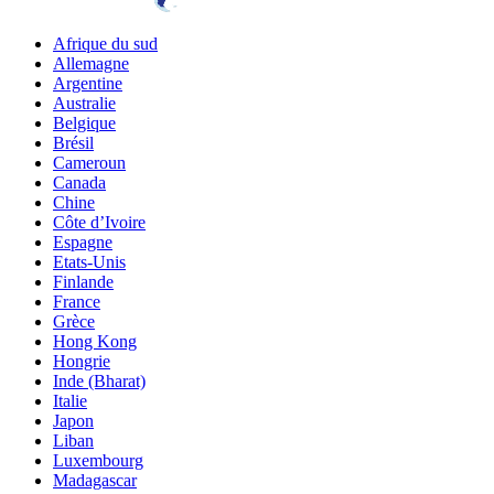
Afrique du sud
Allemagne
Argentine
Australie
Belgique
Brésil
Cameroun
Canada
Chine
Côte d’Ivoire
Espagne
Etats-Unis
Finlande
France
Grèce
Hong Kong
Hongrie
Inde (Bharat)
Italie
Japon
Liban
Luxembourg
Madagascar