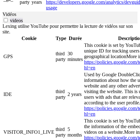
party
years
https://developers.google.com/analytics/devguide
usage
Vidéos
videos
Lexing utilise YouTube pour permettre la lecture de vidéos sur son
site.
Cookie
Type
Durée
Descripti
This cookie is set by YouTub
unique ID for tracking users
third
30
GPS
geographical locationMore i
party
minutes
https://policies.google.com/
hl=en
Used by Google DoubleClic
information about how the u
website and any other adver
third
visiting the website. This is
IDE
2 years
party
users with ads that are relev
according to the user profil
https://policies.google.com/
hl=en
This cookie is set by YouTu
the information of the emb
third
5
VISITOR_INFO1_LIVE
videos on a website.More in
party
months
https://policies.google.com/