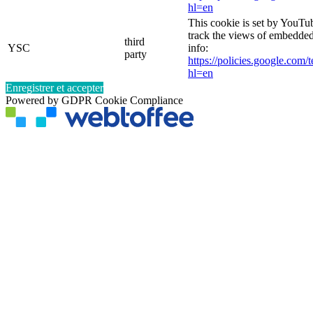
hl=en
This cookie is set by YouTub
track the views of embedde
third
YSC
info:
party
https://policies.google.com/
hl=en
Enregistrer et accepter
Powered by GDPR Cookie Compliance