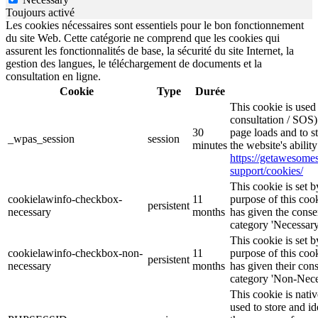
Toujours activé
Les cookies nécessaires sont essentiels pour le bon fonctionnement
du site Web. Cette catégorie ne comprend que les cookies qui
assurent les fonctionnalités de base, la sécurité du site Internet, la
gestion des langues, le téléchargement de documents et la
consultation en ligne.
Cookie
Type
Durée
This cookie is use
consultation / SOS)
30
page loads and to s
_wpas_session
session
minutes
the website's abilit
https://getawesom
support/cookies/
This cookie is set
cookielawinfo-checkbox-
11
purpose of this cook
persistent
necessary
months
has given the conse
category 'Necessary
This cookie is set
cookielawinfo-checkbox-non-
11
purpose of this cook
persistent
necessary
months
has given their con
category 'Non-Nece
This cookie is nati
used to store and id