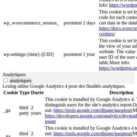
info:
https://wordpr
This cookie is set
code for each custo
wp_woocommerce_session_
persistent
2 days
cart data in the da
https://docs.woo
cookies/
This cookie is set 
the view of your ad
website. The value 
wp-settings-{time}-[UID]
persistent
1 year
user ID of the user 
table.More info:
https://wordpress.or
Analytiques
analytiques
Lexing utilise Google Analytics 4 pour des finalités analytiques.
Cookie
Type
Durée
Description
This cookie is installed by Google Analytics 4. 
distinguish users for the site's analytics report.O
third
2
_ga
out:
https://tools.google.com/dlpage/gaoptout/
Mo
party
years
https://developers.google.com/analytics/devguide
usage
This cookie is installed by Google Analytics 4 to
third
2
out:
https://tools.google.com/dlpage/gaoptout/
Mo
_ga_