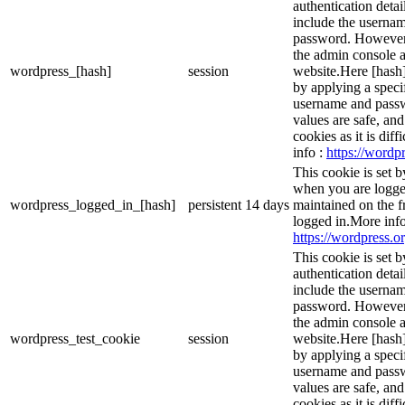
authentication detai
include the userna
password. However, 
the admin console a
wordpress_[hash]
session
website.Here [hash] 
by applying a speci
username and passwo
values are safe, an
cookies as it is dif
info :
https://wordpr
This cookie is set 
when you are logge
wordpress_logged_in_[hash]
persistent
14 days
maintained on the f
logged in.More info
https://wordpress.or
This cookie is set b
authentication detai
include the userna
password. However, 
the admin console a
wordpress_test_cookie
session
website.Here [hash] 
by applying a speci
username and passwo
values are safe, an
cookies as it is dif