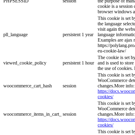
PHPSESSID
session
the purpose of mana
cookie is a session 
browser windows ar
This cookie is set 
the language selec
visit again the webs
pll_language
persistent
1 year
language informatio
Examples are ajax r
https://polylang.pr
eu-cookie-law/
The cookie is set 
viewed_cookie_policy
persistent
1 hour
and is used to stor
the use of cookies. 
This cookie is set
WooCommerce deter
woocommerce_cart_hash
session
changes.More info:
https://docs.woo
cookies/
This cookie is set
WooCommerce deter
woocommerce_items_in_cart_
session
changes.More info:
https://docs.woo
cookies/
This cookie is set b