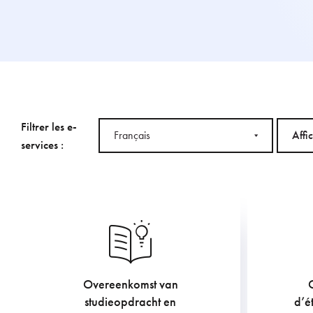
Filtrer les e-
Français
Affi
services :
Afficher toutes les langues
Overeenkomst van
907.5
€
studieopdracht en
d’é