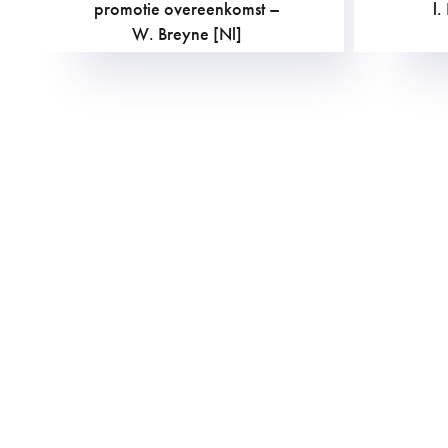
promotie overeenkomst –
l
W. Breyne [Nl]