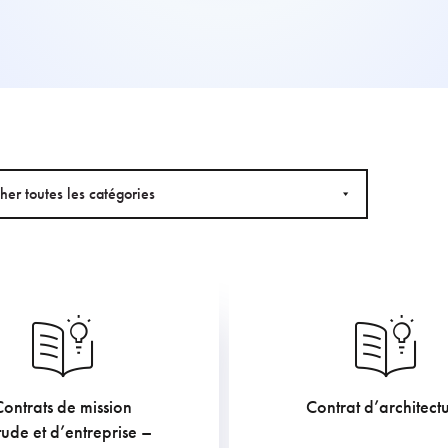
cher toutes les catégories
Contrats de mission
Contrat d’architect
907.5
€
605
€
tude et d’entreprise –