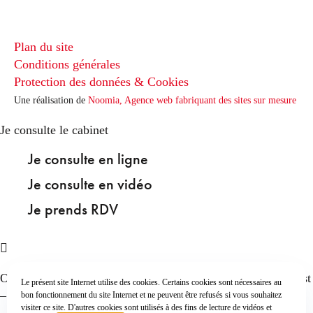
Plan du site
Conditions générales
Protection des données & Cookies
Une réalisation de
Noomia, Agence web fabriquant des sites sur mesure
Je consulte le cabinet
Je consulte en ligne
Je consulte en vidéo
Je prends RDV
Overeenkomst van studieopdracht en promotie overeenkomst
Le présent site Internet utilise des cookies. Certains cookies sont nécessaires au
– W. Breyne [Nl]
a bien été ajouté à votre panier !
bon fonctionnement du site Internet et ne peuvent être refusés si vous souhaitez
visiter ce site. D'autres cookies sont utilisés à des fins de lecture de vidéos et