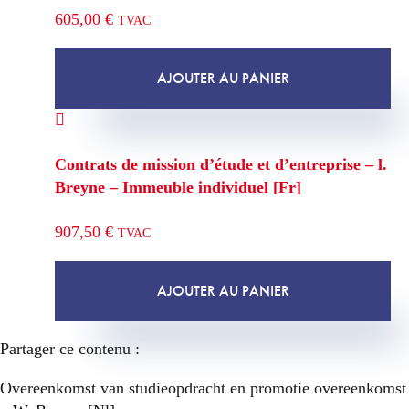
605,00
€
TVAC
AJOUTER AU PANIER
Contrats de mission d’étude et d’entreprise – l.
Breyne – Immeuble individuel [Fr]
907,50
€
TVAC
AJOUTER AU PANIER
Partager ce contenu :
Overeenkomst van studieopdracht en promotie overeenkomst