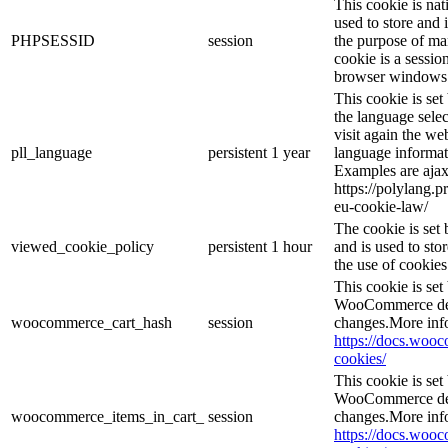
This cookie is nat
used to store and 
PHPSESSID
session
the purpose of ma
cookie is a sessio
browser windows 
This cookie is se
the language sele
visit again the web
pll_language
persistent
1 year
language informat
Examples are ajax
https://polylang.p
eu-cookie-law/
The cookie is se
viewed_cookie_policy
persistent
1 hour
and is used to sto
the use of cookies
This cookie is se
WooCommerce dete
woocommerce_cart_hash
session
changes.More inf
https://docs.wo
cookies/
This cookie is se
WooCommerce dete
woocommerce_items_in_cart_
session
changes.More inf
https://docs.wo