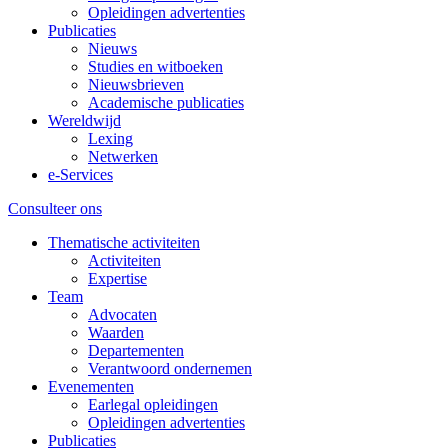
Opleidingen advertenties
Publicaties
Nieuws
Studies en witboeken
Nieuwsbrieven
Academische publicaties
Wereldwijd
Lexing
Netwerken
e-Services
Consulteer ons
Thematische activiteiten
Activiteiten
Expertise
Team
Advocaten
Waarden
Departementen
Verantwoord ondernemen
Evenementen
Earlegal opleidingen
Opleidingen advertenties
Publicaties