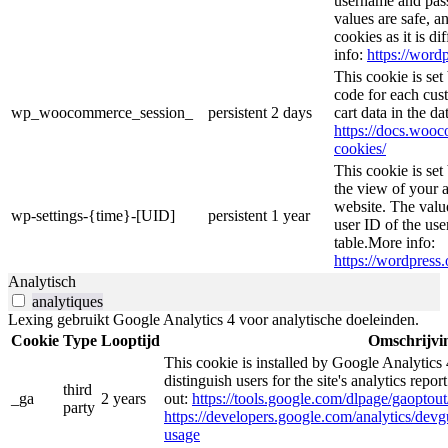
username and passw
values are safe, a
cookies as it is d
info:
https://wordp
This cookie is se
code for each cust
wp_woocommerce_session_
persistent
2 days
cart data in the d
https://docs.wo
cookies/
This cookie is se
the view of your a
website. The valu
wp-settings-{time}-[UID]
persistent
1 year
user ID of the use
table.More info:
https://wordpress.
Analytisch
analytiques
Lexing gebruikt Google Analytics 4 voor analytische doeleinden.
Cookie
Type
Looptijd
Omschrijvi
This cookie is installed by Google Analytics 
distinguish users for the site's analytics repor
third
_ga
2 years
out:
https://tools.google.com/dlpage/gaoptout
party
https://developers.google.com/analytics/devgu
usage