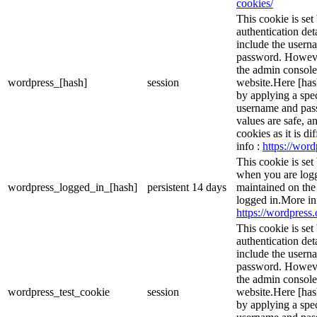
cookies/
This cookie is set
authentication det
include the usern
password. However,
the admin console
wordpress_[hash]
session
website.Here [hash
by applying a spec
username and passw
values are safe, a
cookies as it is d
info :
https://word
This cookie is set
when you are logg
wordpress_logged_in_[hash]
persistent
14 days
maintained on the
logged in.More in
https://wordpress.
This cookie is set
authentication det
include the usern
password. However,
the admin console
wordpress_test_cookie
session
website.Here [hash
by applying a spec