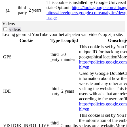
This cookie is installed by Google Universal 
third
state.Opt-out:
https://tools.google.com/dlpag
_ga_
2 years
party
https://developers.google.com/analytics/devgu
usage
Videos
videos
Lexing gebruikt YouTube voor het afspelen van video’s op zijn site.
Cookie
Type
Looptijd
Omschrij
This cookie is set by YouT
unique ID for tracking user
third
30
GPS
geographical locationMore
party
minutes
https://policies.google.co
hl=en
Used by Google DoubleCli
information about how the 
website and any other adve
third
visiting the website. This i
IDE
2 years
party
users with ads that are rel
according to the user profi
https://policies.google.co
hl=en
This cookie is set by YouT
the information of the e
third
VISITOR_INFO1_LIVE
5 months
videos on a website.More i