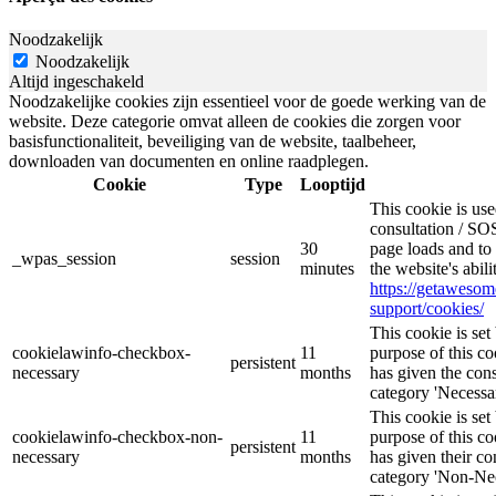
Noodzakelijk
Noodzakelijk
Altijd ingeschakeld
Noodzakelijke cookies zijn essentieel voor de goede werking van de
website. Deze categorie omvat alleen de cookies die zorgen voor
basisfunctionaliteit, beveiliging van de website, taalbeheer,
downloaden van documenten en online raadplegen.
Cookie
Type
Looptijd
This cookie is u
consultation / SOS
30
page loads and to 
_wpas_session
session
minutes
the website's abil
https://getaweso
support/cookies/
This cookie is s
cookielawinfo-checkbox-
11
purpose of this co
persistent
necessary
months
has given the cons
category 'Necessar
This cookie is s
cookielawinfo-checkbox-non-
11
purpose of this co
persistent
necessary
months
has given their co
category 'Non-Nec