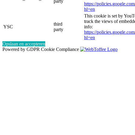
party
https://policies.google.co
hl=en
This cookie is set by YouT
track the views of embed
third
YSC
info:
party
https://policies.google.co
hl=en
Opslaan en accepteren
Powered by GDPR Cookie Compliance