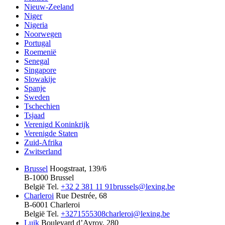
Nieuw-Zeeland
Niger
Nigeria
Noorwegen
Portugal
Roemenië
Senegal
Singapore
Slowakije
Spanje
Sweden
Tschechien
Tsjaad
Verenigd Koninkrijk
Verenigde Staten
Zuid-Afrika
Zwitserland
Brussel
Hoogstraat, 139/6
B-1000 Brussel
België
Tel.
+32 2 381 11 91
brussels@lexing.be
Charleroi
Rue Destrée, 68
B-6001 Charleroi
België
Tel.
+3271555308
charleroi@lexing.be
Luik
Boulevard d’Avroy, 280