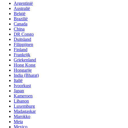
Argentinië
Australië
België
Brazilië
Canada
China
DR Congo
Duitsland
Filippijnen
Finland
Frankrijk
Griekenland
Hong Kong
Hongarije
India (Bharat)
Italië
Ivoorkust
Japan
Kameroen
Libanon
Luxemburg
Madagaskar
Marokko
Meta
Mexico