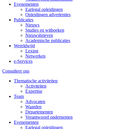
Evenementen
Earlegal opleidingen
Opleidingen advertenties
Publicaties
Nieuws
Studies en witboeken
Nieuwsbrieven
Academische publicaties
Wereldwijd
Lexing
Netwerken
e-Services
Consulteer ons
Thematische activiteiten
Activiteiten
Expertise
Team
Advocaten
Waarden
Departementen
Verantwoord ondernemen
Evenementen
Earlegal opleidingen