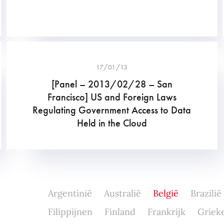
17/01/13
[Panel – 2013/02/28 – San
Francisco] US and Foreign Laws
Regulating Government Access to Data
Held in the Cloud
Argentinië
Australië
België
Brazilië
Filippijnen
Finland
Frankrijk
Griek