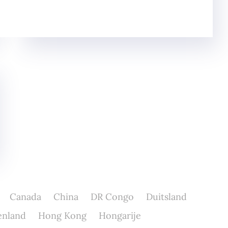
Canada
China
DR Congo
Duitsland
enland
Hong Kong
Hongarije