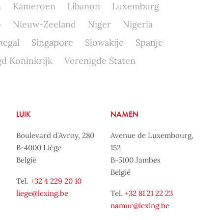
n
Kameroen
Libanon
Luxemburg
o
Nieuw-Zeeland
Niger
Nigeria
negal
Singapore
Slowakije
Spanje
d Koninkrijk
Verenigde Staten
LUIK
NAMEN
Boulevard d’Avroy, 280
Avenue de Luxembourg,
B-4000 Liège
152
België
B-5100 Jambes
België
Tel.
+32 4 229 20 10
liege@lexing.be
Tel.
+32 81 21 22 23
namur@lexing.be