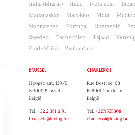
India (Bharat)
Italië
Ivoorkust
Japa
Madagaskar
Marokko
Meta
Mexic
Noorwegen
Portugal
Roemenië
Se
Sweden
Tschechien
Tsjaad
Verenig
Zuid-Afrika
Zwitserland
BRUSSEL
CHARLEROI
Hoogstraat, 139/6
Rue Destrée, 68
B-1000 Brussel
B-6001 Charleroi
België
België
Tel.
+32 2 381 11 91
Tel.
+3271555308
brussels@lexing.be
charleroi@lexing.be