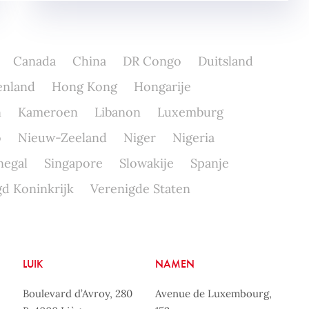
Canada
China
DR Congo
Duitsland
enland
Hong Kong
Hongarije
n
Kameroen
Libanon
Luxemburg
o
Nieuw-Zeeland
Niger
Nigeria
negal
Singapore
Slowakije
Spanje
d Koninkrijk
Verenigde Staten
LUIK
NAMEN
Boulevard d’Avroy, 280
Avenue de Luxembourg,