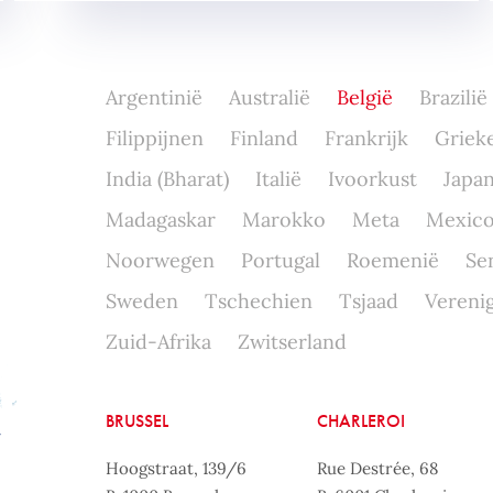
Argentinië
Australië
België
Brazilië
Filippijnen
Finland
Frankrijk
Griek
India (Bharat)
Italië
Ivoorkust
Japa
Madagaskar
Marokko
Meta
Mexic
Noorwegen
Portugal
Roemenië
Se
Sweden
Tschechien
Tsjaad
Verenig
Zuid-Afrika
Zwitserland
BRUSSEL
CHARLEROI
Hoogstraat, 139/6
Rue Destrée, 68