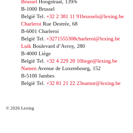
Brussel
Hoogstraat, 139/6
B-1000 Brussel
België
Tel.
+32 2 381 11 91
brussels@lexing.be
Charleroi
Rue Destrée, 68
B-6001 Charleroi
België
Tel.
+3271555308
charleroi@lexing.be
Luik
Boulevard d’Avroy, 280
B-4000 Liège
België
Tel.
+32 4 229 20 10
liege@lexing.be
Namen
Avenue de Luxembourg, 152
B-5100 Jambes
België
Tel.
+32 81 21 22 23
namur@lexing.be
© 2026 Lexing