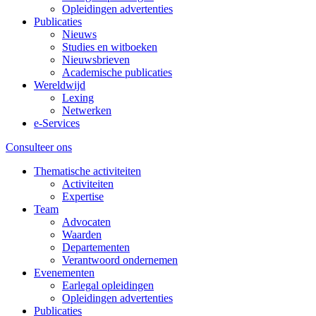
Opleidingen advertenties
Publicaties
Nieuws
Studies en witboeken
Nieuwsbrieven
Academische publicaties
Wereldwijd
Lexing
Netwerken
e-Services
Consulteer ons
Thematische activiteiten
Activiteiten
Expertise
Team
Advocaten
Waarden
Departementen
Verantwoord ondernemen
Evenementen
Earlegal opleidingen
Opleidingen advertenties
Publicaties