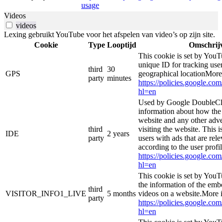
usage
Videos
videos
Lexing gebruikt YouTube voor het afspelen van video’s op zijn site.
Cookie
Type
Looptijd
Omschrij
This cookie is set by YouT
unique ID for tracking user
third
30
GPS
geographical locationMore
party
minutes
https://policies.google.co
hl=en
Used by Google DoubleCli
information about how the 
website and any other adve
third
visiting the website. This i
IDE
2 years
party
users with ads that are rel
according to the user profi
https://policies.google.co
hl=en
This cookie is set by YouT
the information of the e
third
VISITOR_INFO1_LIVE
5 months
videos on a website.More i
party
https://policies.google.co
hl=en