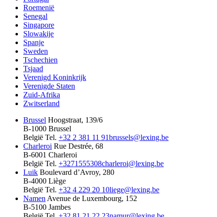
Roemenië
Senegal
Singapore
Slowakije
Spanje
Sweden
Tschechien
Tsjaad
Verenigd Koninkrijk
Verenigde Staten
Zuid-Afrika
Zwitserland
Brussel
Hoogstraat, 139/6
B-1000 Brussel
België
Tel.
+32 2 381 11 91
brussels@lexing.be
Charleroi
Rue Destrée, 68
B-6001 Charleroi
België
Tel.
+3271555308
charleroi@lexing.be
Luik
Boulevard d’Avroy, 280
B-4000 Liège
België
Tel.
+32 4 229 20 10
liege@lexing.be
Namen
Avenue de Luxembourg, 152
B-5100 Jambes
België
Tel.
+32 81 21 22 23
namur@lexing.be