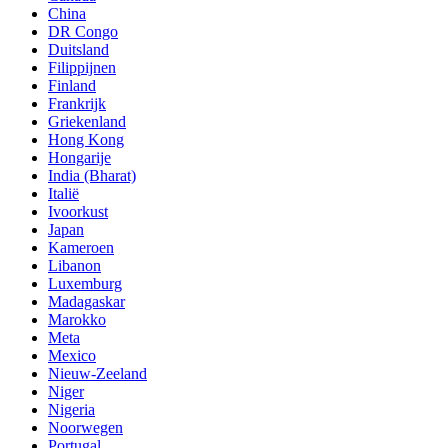
China
DR Congo
Duitsland
Filippijnen
Finland
Frankrijk
Griekenland
Hong Kong
Hongarije
India (Bharat)
Italië
Ivoorkust
Japan
Kameroen
Libanon
Luxemburg
Madagaskar
Marokko
Meta
Mexico
Nieuw-Zeeland
Niger
Nigeria
Noorwegen
Portugal