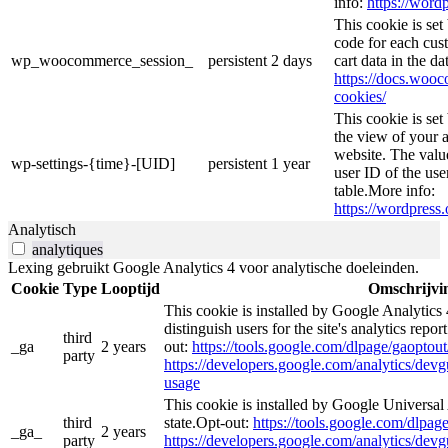
info:
https://wordp
This cookie is se
code for each cust
wp_woocommerce_session_
persistent
2 days
cart data in the d
https://docs.wo
cookies/
This cookie is se
the view of your a
website. The valu
wp-settings-{time}-[UID]
persistent
1 year
user ID of the use
table.More info:
https://wordpress.
Analytisch
analytiques
Lexing gebruikt Google Analytics 4 voor analytische doeleinden.
Cookie
Type
Looptijd
Omschrijvi
This cookie is installed by Google Analytics 
distinguish users for the site's analytics repor
third
_ga
2 years
out:
https://tools.google.com/dlpage/gaoptout
party
https://developers.google.com/analytics/devgu
usage
This cookie is installed by Google Universal 
third
state.Opt-out:
https://tools.google.com/dlpag
_ga_
2 years
party
https://developers.google.com/analytics/devgu