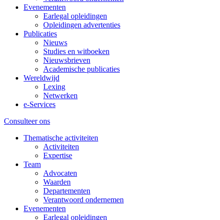
Evenementen
Earlegal opleidingen
Opleidingen advertenties
Publicaties
Nieuws
Studies en witboeken
Nieuwsbrieven
Academische publicaties
Wereldwijd
Lexing
Netwerken
e-Services
Consulteer ons
Thematische activiteiten
Activiteiten
Expertise
Team
Advocaten
Waarden
Departementen
Verantwoord ondernemen
Evenementen
Earlegal opleidingen