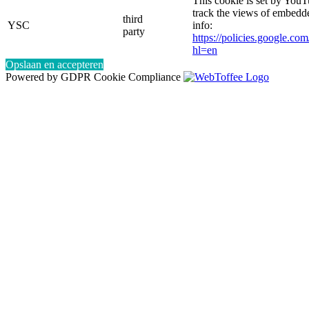
This cookie is set by YouT
track the views of embed
third
YSC
info:
party
https://policies.google.co
hl=en
Opslaan en accepteren
Powered by GDPR Cookie Compliance