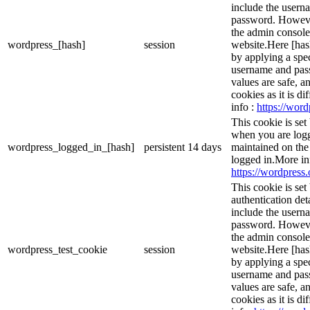
include the usern
password. However,
the admin console
wordpress_[hash]
session
website.Here [hash
by applying a spec
username and passw
values are safe, a
cookies as it is d
info :
https://word
This cookie is set
when you are logg
wordpress_logged_in_[hash]
persistent
14 days
maintained on the
logged in.More in
https://wordpress.
This cookie is set
authentication det
include the usern
password. However,
the admin console
wordpress_test_cookie
session
website.Here [hash
by applying a spec
username and passw
values are safe, a
cookies as it is d