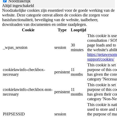
Noodzakelijk
Altijd ingeschakeld
Noodzakelijke cookies zijn essentieel voor de goede werking van de
website. Deze categorie omvat alleen de cookies die zorgen voor
basisfunctionaliteit, beveiliging van de website, taalbeheer,
downloaden van documenten en online raadplegen.
Cookie
Type
Looptijd
This cookie is u
consultation / SOS
30
page loads and to 
_wpas_session
session
minutes
the website's abil
https://getaweso
support/cookies/
This cookie is s
cookielawinfo-checkbox-
11
purpose of this co
persistent
necessary
months
has given the cons
category 'Necessar
This cookie is s
cookielawinfo-checkbox-non-
11
purpose of this co
persistent
necessary
months
has given their co
category 'Non-Nec
This cookie is nat
used to store and 
PHPSESSID
session
the purpose of ma