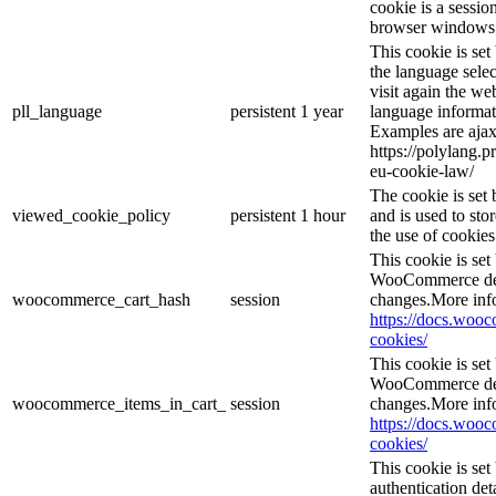
cookie is a sessio
browser windows 
This cookie is se
the language sele
visit again the web
pll_language
persistent
1 year
language informat
Examples are ajax
https://polylang.p
eu-cookie-law/
The cookie is se
viewed_cookie_policy
persistent
1 hour
and is used to sto
the use of cookies
This cookie is se
WooCommerce dete
woocommerce_cart_hash
session
changes.More inf
https://docs.wo
cookies/
This cookie is se
WooCommerce dete
woocommerce_items_in_cart_
session
changes.More inf
https://docs.wo
cookies/
This cookie is set
authentication det