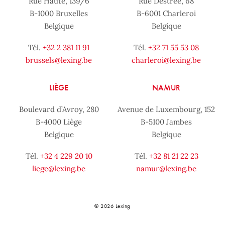
Rue Haute, 139/6
Rue Destrée, 68
B-1000 Bruxelles
B-6001 Charleroi
Belgique
Belgique
Tél.
+32 2 381 11 91
Tél.
+32 71 55 53 08
brussels@lexing.be
charleroi@lexing.be
LIÈGE
NAMUR
Boulevard d’Avroy, 280
Avenue de Luxembourg, 152
B-4000 Liège
B-5100 Jambes
Belgique
Belgique
Tél.
+32 4 229 20 10
Tél.
+32 81 21 22 23
liege@lexing.be
namur@lexing.be
© 2026 Lexing