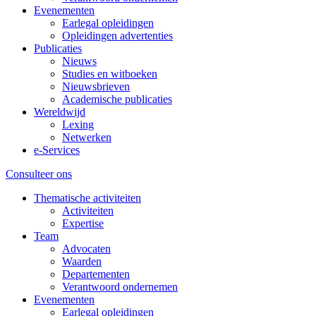
Evenementen
Earlegal opleidingen
Opleidingen advertenties
Publicaties
Nieuws
Studies en witboeken
Nieuwsbrieven
Academische publicaties
Wereldwijd
Lexing
Netwerken
e-Services
Consulteer ons
Thematische activiteiten
Activiteiten
Expertise
Team
Advocaten
Waarden
Departementen
Verantwoord ondernemen
Evenementen
Earlegal opleidingen