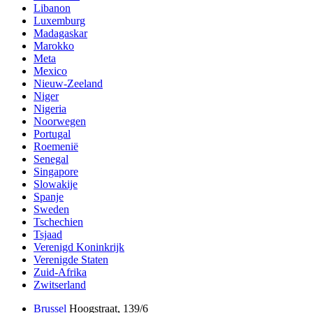
Libanon
Luxemburg
Madagaskar
Marokko
Meta
Mexico
Nieuw-Zeeland
Niger
Nigeria
Noorwegen
Portugal
Roemenië
Senegal
Singapore
Slowakije
Spanje
Sweden
Tschechien
Tsjaad
Verenigd Koninkrijk
Verenigde Staten
Zuid-Afrika
Zwitserland
Brussel
Hoogstraat, 139/6