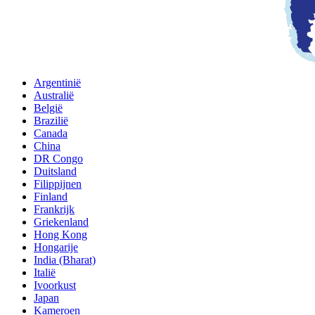
Argentinië
Australië
België
Brazilië
Canada
China
DR Congo
Duitsland
Filippijnen
Finland
Frankrijk
Griekenland
Hong Kong
Hongarije
India (Bharat)
Italië
Ivoorkust
Japan
Kameroen