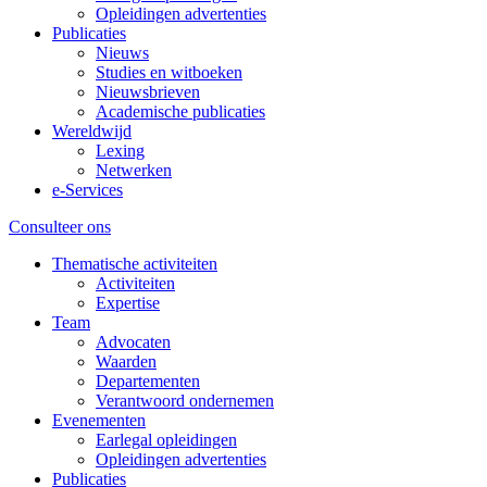
Opleidingen advertenties
Publicaties
Nieuws
Studies en witboeken
Nieuwsbrieven
Academische publicaties
Wereldwijd
Lexing
Netwerken
e-Services
Consulteer ons
Thematische activiteiten
Activiteiten
Expertise
Team
Advocaten
Waarden
Departementen
Verantwoord ondernemen
Evenementen
Earlegal opleidingen
Opleidingen advertenties
Publicaties