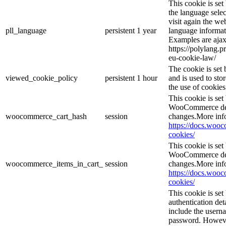
This cookie is se
the language sele
visit again the web
pll_language
persistent
1 year
language informat
Examples are ajax
https://polylang.p
eu-cookie-law/
The cookie is se
viewed_cookie_policy
persistent
1 hour
and is used to sto
the use of cookies
This cookie is se
WooCommerce dete
woocommerce_cart_hash
session
changes.More inf
https://docs.wo
cookies/
This cookie is se
WooCommerce dete
woocommerce_items_in_cart_
session
changes.More inf
https://docs.wo
cookies/
This cookie is set
authentication det
include the usern
password. However,