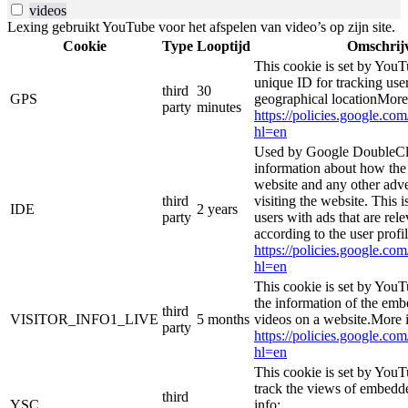
videos
Lexing gebruikt YouTube voor het afspelen van video’s op zijn site.
Cookie
Type
Looptijd
Omschrij
This cookie is set by YouT
unique ID for tracking user
third
30
GPS
geographical locationMore
party
minutes
https://policies.google.co
hl=en
Used by Google DoubleCli
information about how the 
website and any other adve
third
visiting the website. This i
IDE
2 years
party
users with ads that are rel
according to the user profi
https://policies.google.co
hl=en
This cookie is set by YouT
the information of the e
third
VISITOR_INFO1_LIVE
5 months
videos on a website.More i
party
https://policies.google.co
hl=en
This cookie is set by YouT
track the views of embed
third
YSC
info: