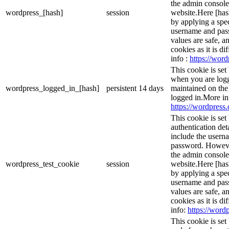
the admin console
wordpress_[hash]
session
website.Here [hash
by applying a spec
username and passw
values are safe, a
cookies as it is d
info :
https://word
This cookie is set
when you are logg
wordpress_logged_in_[hash]
persistent
14 days
maintained on the
logged in.More in
https://wordpress.
This cookie is set
authentication det
include the usern
password. However,
the admin console
wordpress_test_cookie
session
website.Here [hash
by applying a spec
username and passw
values are safe, a
cookies as it is d
info:
https://wordp
This cookie is se