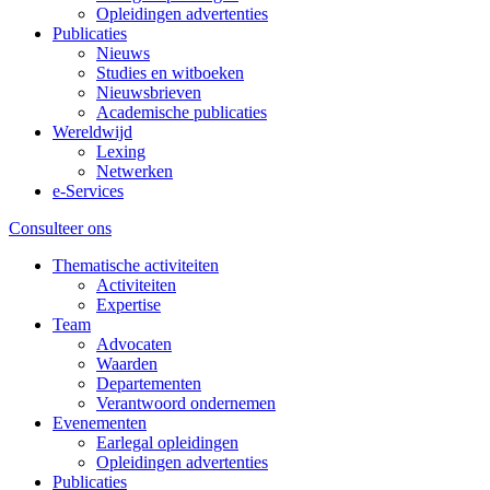
Opleidingen advertenties
Publicaties
Nieuws
Studies en witboeken
Nieuwsbrieven
Academische publicaties
Wereldwijd
Lexing
Netwerken
e-Services
Consulteer ons
Thematische activiteiten
Activiteiten
Expertise
Team
Advocaten
Waarden
Departementen
Verantwoord ondernemen
Evenementen
Earlegal opleidingen
Opleidingen advertenties
Publicaties