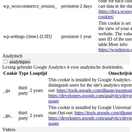
code for each cust
wp_woocommerce_session_
persistent
2 days
cart data in the d
https://docs.wo
cookies/
This cookie is se
the view of your a
website. The valu
wp-settings-{time}-[UID]
persistent
1 year
user ID of the use
table.More info:
https://wordpress.
Analytisch
analytiques
Lexing gebruikt Google Analytics 4 voor analytische doeleinden.
Cookie
Type
Looptijd
Omschrijvi
This cookie is installed by Google Analytics 
distinguish users for the site's analytics repor
third
_ga
2 years
out:
https://tools.google.com/dlpage/gaoptout
party
https://developers.google.com/analytics/devgu
usage
This cookie is installed by Google Universal 
third
state.Opt-out:
https://tools.google.com/dlpag
_ga_
2 years
party
https://developers.google.com/analytics/devgu
usage
Videos