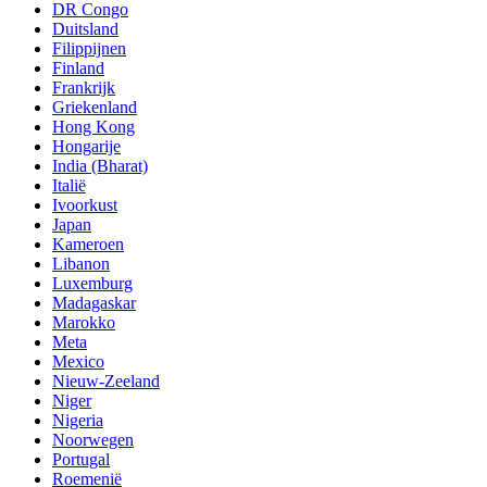
DR Congo
Duitsland
Filippijnen
Finland
Frankrijk
Griekenland
Hong Kong
Hongarije
India (Bharat)
Italië
Ivoorkust
Japan
Kameroen
Libanon
Luxemburg
Madagaskar
Marokko
Meta
Mexico
Nieuw-Zeeland
Niger
Nigeria
Noorwegen
Portugal
Roemenië