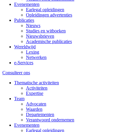
Evenementen
Earlegal opleidingen
Opleidingen advertenties
Publicaties
Nieuws
Studies en witboeken
Nieuwsbrieven
Academische publicaties
Wereldwijd
Lexing
Netwerken
e-Services
Consulteer ons
Thematische activiteiten
Activiteiten
Expertise
Team
Advocaten
Waarden
Departementen
Verantwoord ondernemen
Evenementen
Earlegal opleidingen