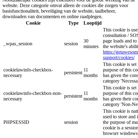
website. Deze categorie omvat alleen de cookies die zorgen voor
basisfunctionaliteit, beveiliging van de website, taalbeheer,
downloaden van documenten en online raadplegen.
Cookie
Type
Looptijd
This cookie is u
consultation / SOS
30
page loads and to 
_wpas_session
session
minutes
the website's abil
https://getaweso
support/cookies/
This cookie is s
cookielawinfo-checkbox-
11
purpose of this co
persistent
necessary
months
has given the cons
category 'Necessar
This cookie is s
cookielawinfo-checkbox-non-
11
purpose of this co
persistent
necessary
months
has given their co
category 'Non-Nec
This cookie is nat
used to store and 
PHPSESSID
session
the purpose of ma
cookie is a sessio
browser windows 