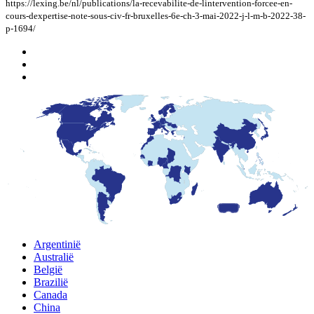
https://lexing.be/nl/publications/la-recevabilite-de-lintervention-forcee-en-
cours-dexpertise-note-sous-civ-fr-bruxelles-6e-ch-3-mai-2022-j-l-m-b-2022-38-
p-1694/
Argentinië
Australië
België
Brazilië
Canada
China