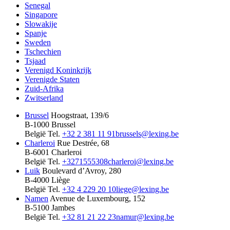
Senegal
Singapore
Slowakije
Spanje
Sweden
Tschechien
Tsjaad
Verenigd Koninkrijk
Verenigde Staten
Zuid-Afrika
Zwitserland
Brussel
Hoogstraat, 139/6
B-1000 Brussel
België
Tel.
+32 2 381 11 91
brussels@lexing.be
Charleroi
Rue Destrée, 68
B-6001 Charleroi
België
Tel.
+3271555308
charleroi@lexing.be
Luik
Boulevard d’Avroy, 280
B-4000 Liège
België
Tel.
+32 4 229 20 10
liege@lexing.be
Namen
Avenue de Luxembourg, 152
B-5100 Jambes
België
Tel.
+32 81 21 22 23
namur@lexing.be