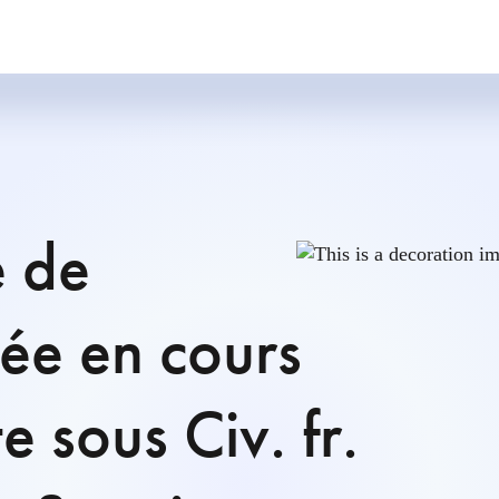
é de
cée en cours
e sous Civ. fr.