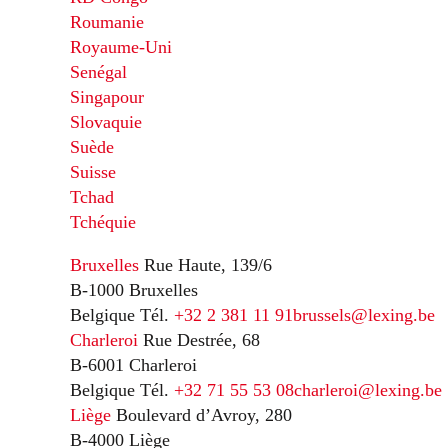
Roumanie
Royaume-Uni
Senégal
Singapour
Slovaquie
Suède
Suisse
Tchad
Tchéquie
Bruxelles
Rue Haute, 139/6
B-1000 Bruxelles
Belgique
Tél.
+32 2 381 11 91
brussels@lexing.be
Charleroi
Rue Destrée, 68
B-6001 Charleroi
Belgique
Tél.
+32 71 55 53 08
charleroi@lexing.be
Liège
Boulevard d’Avroy, 280
B-4000 Liège