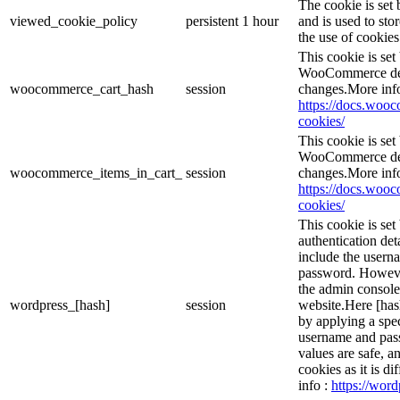
The cookie is se
viewed_cookie_policy
persistent
1 hour
and is used to sto
the use of cookies
This cookie is se
WooCommerce dete
woocommerce_cart_hash
session
changes.More inf
https://docs.wo
cookies/
This cookie is se
WooCommerce dete
woocommerce_items_in_cart_
session
changes.More inf
https://docs.wo
cookies/
This cookie is set
authentication det
include the usern
password. However,
the admin console
wordpress_[hash]
session
website.Here [hash
by applying a spec
username and passw
values are safe, a
cookies as it is d
info :
https://word