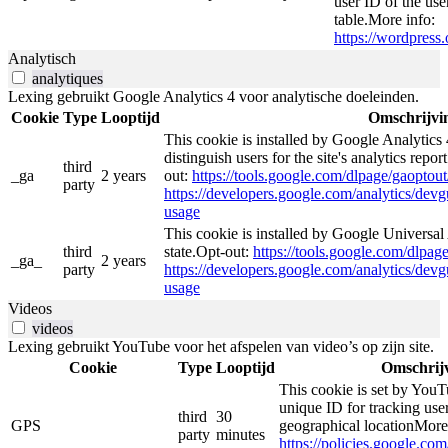
user ID of the use
table.More info:
https://wordpress.
Analytisch
analytiques
Lexing gebruikt Google Analytics 4 voor analytische doeleinden.
Cookie
Type
Looptijd
Omschrijvi
This cookie is installed by Google Analytics 
distinguish users for the site's analytics repor
third
_ga
2 years
out:
https://tools.google.com/dlpage/gaoptout
party
https://developers.google.com/analytics/devgu
usage
This cookie is installed by Google Universal 
third
state.Opt-out:
https://tools.google.com/dlpag
_ga_
2 years
party
https://developers.google.com/analytics/devgu
usage
Videos
videos
Lexing gebruikt YouTube voor het afspelen van video’s op zijn site.
Cookie
Type
Looptijd
Omschrij
This cookie is set by YouT
unique ID for tracking user
third
30
GPS
geographical locationMore
party
minutes
https://policies.google.co