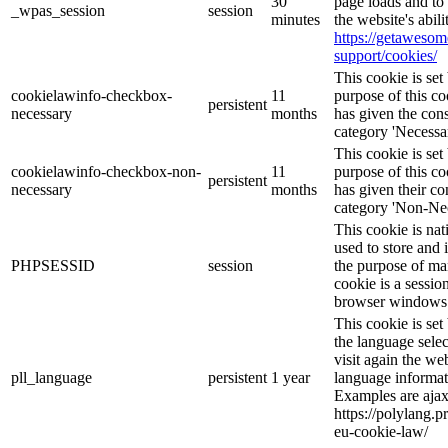
30
page loads and to 
_wpas_session
session
minutes
the website's abil
https://getaweso
support/cookies/
This cookie is s
cookielawinfo-checkbox-
11
purpose of this co
persistent
necessary
months
has given the cons
category 'Necessar
This cookie is s
cookielawinfo-checkbox-non-
11
purpose of this co
persistent
necessary
months
has given their co
category 'Non-Nec
This cookie is nat
used to store and 
PHPSESSID
session
the purpose of ma
cookie is a sessio
browser windows 
This cookie is se
the language sele
visit again the web
pll_language
persistent
1 year
language informat
Examples are ajax
https://polylang.p
eu-cookie-law/