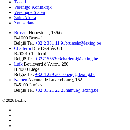
Tsjaad
Verenigd Koninkrijk
Verenigde Staten
Zuid-Afrika
Zwitserland
Brussel
Hoogstraat, 139/6
B-1000 Brussel
België
Tel.
+32 2 381 11 91
brussels@lexing.be
Charleroi
Rue Destrée, 68
B-6001 Charleroi
België
Tel.
+3271555308
charleroi@lexing.be
Luik
Boulevard d’Avroy, 280
B-4000 Liège
België
Tel.
+32 4 229 20 10
liege@lexing.be
Namen
Avenue de Luxembourg, 152
B-5100 Jambes
België
Tel.
+32 81 21 22 23
namur@lexing.be
© 2026 Lexing