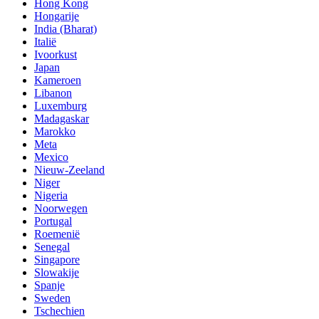
Hong Kong
Hongarije
India (Bharat)
Italië
Ivoorkust
Japan
Kameroen
Libanon
Luxemburg
Madagaskar
Marokko
Meta
Mexico
Nieuw-Zeeland
Niger
Nigeria
Noorwegen
Portugal
Roemenië
Senegal
Singapore
Slowakije
Spanje
Sweden
Tschechien