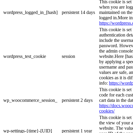
This cookie is set
when you are logg
wordpress_logged_in_[hash]
persistent
14 days
maintained on the
logged in.More in
https://wordpress.
This cookie is set
authentication det
include the usern
password. However,
the admin console
wordpress_test_cookie
session
website.Here [hash
by applying a spec
username and passw
values are safe, a
cookies as it is d
info:
https://wordp
This cookie is se
code for each cust
wp_woocommerce_session_
persistent
2 days
cart data in the d
https://docs.wo
cookies/
This cookie is se
the view of your a
website. The valu
wp-settings-{time}-[UID]
persistent
1 year