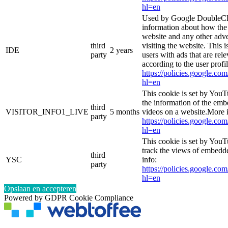
hl=en
Used by Google DoubleCli
information about how the 
website and any other adve
third
visiting the website. This i
IDE
2 years
party
users with ads that are rel
according to the user profi
https://policies.google.co
hl=en
This cookie is set by YouT
the information of the e
third
VISITOR_INFO1_LIVE
5 months
videos on a website.More i
party
https://policies.google.co
hl=en
This cookie is set by YouT
track the views of embed
third
YSC
info:
party
https://policies.google.co
hl=en
Opslaan en accepteren
Powered by GDPR Cookie Compliance