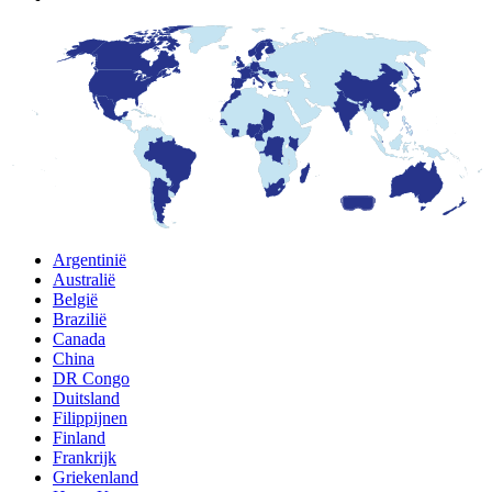
Argentinië
Australië
België
Brazilië
Canada
China
DR Congo
Duitsland
Filippijnen
Finland
Frankrijk
Griekenland