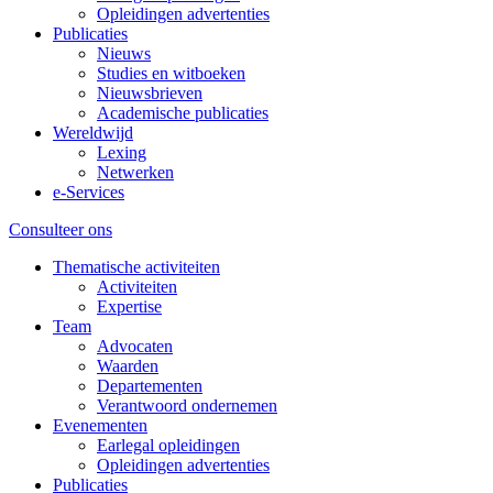
Opleidingen advertenties
Publicaties
Nieuws
Studies en witboeken
Nieuwsbrieven
Academische publicaties
Wereldwijd
Lexing
Netwerken
e-Services
Consulteer ons
Thematische activiteiten
Activiteiten
Expertise
Team
Advocaten
Waarden
Departementen
Verantwoord ondernemen
Evenementen
Earlegal opleidingen
Opleidingen advertenties
Publicaties