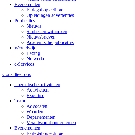
Evenementen
Earlegal opleidingen
Opleidingen advertenties
Publicaties
Nieuws
Studies en witboeken
Nieuwsbrieven
Academische publicaties
Wereldwijd
Lexing
Netwerken
e-Services
Consulteer ons
Thematische activiteiten
Activiteiten
Expertise
Team
Advocaten
Waarden
Departementen
Verantwoord ondernemen
Evenementen
Earlegal opleidingen