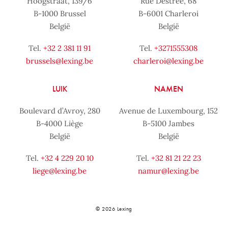
Hoogstraat, 139/6
Rue Destrée, 68
B-1000 Brussel
B-6001 Charleroi
België
België
Tel.
+32 2 381 11 91
Tel.
+3271555308
brussels@lexing.be
charleroi@lexing.be
LUIK
NAMEN
Boulevard d’Avroy, 280
Avenue de Luxembourg, 152
B-4000 Liège
B-5100 Jambes
België
België
Tel.
+32 4 229 20 10
Tel.
+32 81 21 22 23
liege@lexing.be
namur@lexing.be
© 2026 Lexing