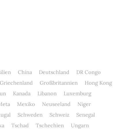
ilien
China
Deutschland
DR Congo
Griechenland
Großbritannien
Hong Kong
un
Kanada
Libanon
Luxemburg
Meta
Mexiko
Neuseeland
Niger
tugal
Schweden
Schweiz
Senegal
ka
Tschad
Tschechien
Ungarn