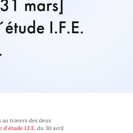
[31 mars]
étude I.F.E.
.
s au travers des deux
 d´étude I.F.E.
du 30 avril