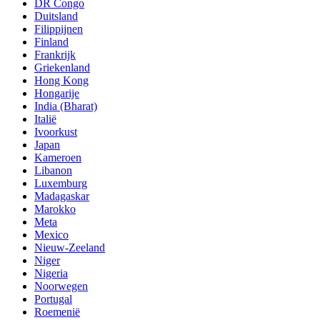
DR Congo
Duitsland
Filippijnen
Finland
Frankrijk
Griekenland
Hong Kong
Hongarije
India (Bharat)
Italië
Ivoorkust
Japan
Kameroen
Libanon
Luxemburg
Madagaskar
Marokko
Meta
Mexico
Nieuw-Zeeland
Niger
Nigeria
Noorwegen
Portugal
Roemenië