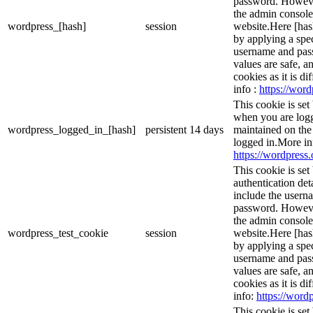
password. However,
the admin console
wordpress_[hash]
session
website.Here [hash
by applying a spec
username and passw
values are safe, a
cookies as it is d
info :
https://word
This cookie is set
when you are logg
wordpress_logged_in_[hash]
persistent
14 days
maintained on the
logged in.More in
https://wordpress.
This cookie is set
authentication det
include the usern
password. However,
the admin console
wordpress_test_cookie
session
website.Here [hash
by applying a spec
username and passw
values are safe, a
cookies as it is d
info:
https://wordp
This cookie is se