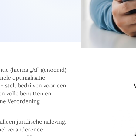
entie (hierna „AI” genoemd)
nele optimalisatie,
– stelt bedrijven voor een
en volle benutten en
mene Verordening
lleen juridische naleving.
snel veranderende