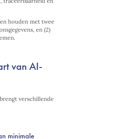
, traceerbaarheid en
eten houden met twee
onsgegevens, en (2)
temen.
art van AI-
brengt verschillende
an minimale