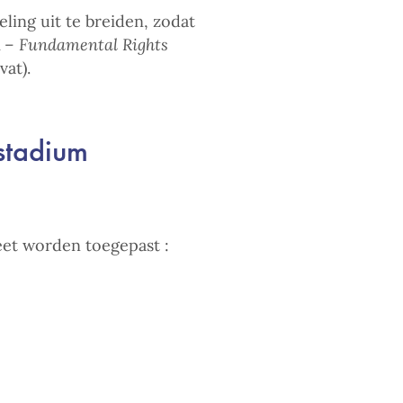
ling uit te breiden, zodat
A –
Fundamental Rights
at).
stadium
eet worden toegepast :