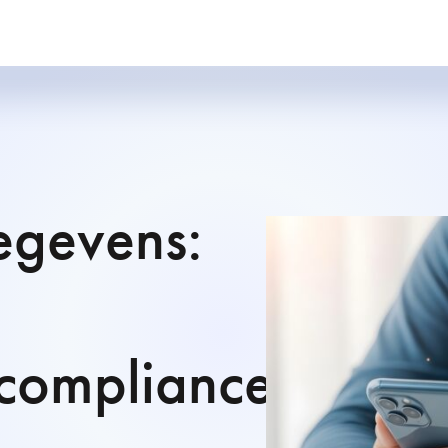
egevens:
n compliance