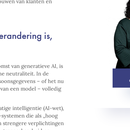
rouwen van klanten en
erandering is,
st van generatieve AI, is
 neutraliteit. In de
rsoonsgegevens – of het nu
 van een model – volledig
ige intelligentie (AI-wet),
-systemen die als „hoog
 strengere verplichtingen