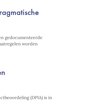
pragmatische
e en gedocumenteerde
maatregelen worden
en
tbeoordeling (DPIA) is in