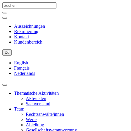
Auszeichnungen
Rekrutierung
Kontakt
Kundenbereich
De
English
Français
Nederlands
Thematische Aktivitäten
Aktivitäten
Sachverstand
Team
Rechtsanwälte/innen
Werte
Abteilung
Gesellschaftsverantwortung