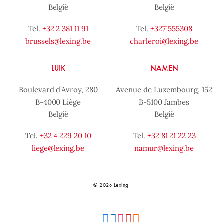
België
België
Tel.
+32 2 381 11 91
Tel.
+3271555308
brussels@lexing.be
charleroi@lexing.be
LUIK
NAMEN
Boulevard d’Avroy, 280
Avenue de Luxembourg, 152
B-4000 Liège
B-5100 Jambes
België
België
Tel.
+32 4 229 20 10
Tel.
+32 81 21 22 23
liege@lexing.be
namur@lexing.be
© 2026 Lexing