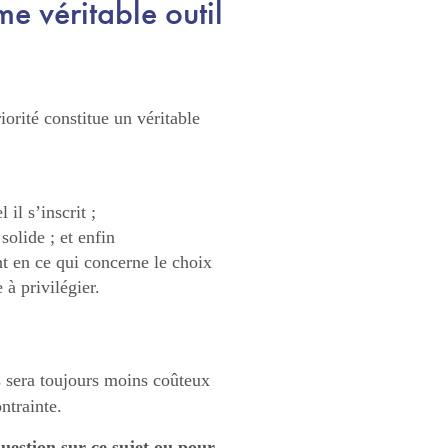
e véritable outil
iorité constitue un véritable
il s’inscrit ;
solide ; et enfin
t en ce qui concerne le choix
 à privilégier.
s sera toujours moins coûteux
ntrainte.
uestion sur ce sujet ou pour