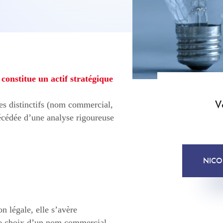
onstitue un actif stratégique
V
s distinctifs (nom commercial,
écédée d’une analyse rigoureuse
NICO
on légale, elle s’avère
 le choix d’un nom commercial,