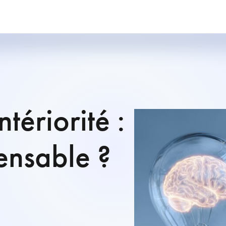
tériorité :
ensable ?