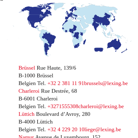
Brüssel
Rue Haute, 139/6
B-1000 Brüssel
Belgien
Tel.
+32 2 381 11 91
brussels@lexing.be
Charleroi
Rue Destrée, 68
B-6001 Charleroi
Belgien
Tel.
+3271555308
charleroi@lexing.be
Lüttich
Boulevard d’Avroy, 280
B-4000 Lüttich
Belgien
Tel.
+32 4 229 20 10
liege@lexing.be
Namur
Avenue de Luxembourg, 152