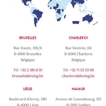
BRUXELLES
CHARLEROI
Rue Haute, 139/6
Rue Destrée, 68
B-1000 Bruxelles
B-6001 Charleroi
Belgique
Belgique
Tél.
+32 2 381 11 91
Tél.
+32 71 55 53 08
brussels@lexing.be
charleroi@lexing.be
LIÈGE
NAMUR
Boulevard d’Avroy, 280
Avenue de Luxembourg, 152
B-4000 Liège
B-5100 Jambes