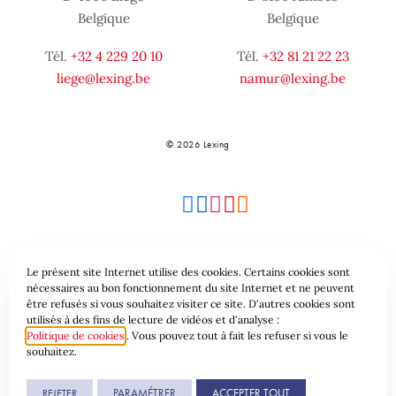
Belgique
Belgique
Tél.
+32 4 229 20 10
Tél.
+32 81 21 22 23
liege@lexing.be
namur@lexing.be
© 2026 Lexing
Le présent site Internet utilise des cookies. Certains cookies sont
Plan du site
Conditions générales
nécessaires au bon fonctionnement du site Internet et ne peuvent
être refusés si vous souhaitez visiter ce site. D'autres cookies sont
utilisés à des fins de lecture de vidéos et d'analyse :
Protection des données & Cookies
Politique de cookies
. Vous pouvez tout à fait les refuser si vous le
souhaitez.
Une réalisation de
PARAMÉTRER
ACCEPTER TOUT
REJETER