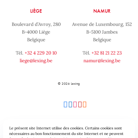
LIÈGE
NAMUR
Boulevard d’Avroy, 280
Avenue de Luxembourg, 152
B-4000 Liège
B-5100 Jambes
Belgique
Belgique
Tél.
+32 4 229 20 10
Tél.
+32 81 21 22 23
liege@lexing.be
namur@lexing.be
© 2026 Lexing
Le présent site Internet utilise des cookies. Certains cookies sont
Plan du site
Conditions générales
nécessaires au bon fonctionnement du site Internet et ne peuvent