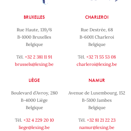
BRUXELLES
CHARLEROI
Rue Haute, 139/6
Rue Destrée, 68
B-1000 Bruxelles
B-6001 Charleroi
Belgique
Belgique
Tél.
+32 2 381 11 91
Tél.
+32 71 55 53 08
brussels@lexing.be
charleroi@lexing.be
LIÈGE
NAMUR
Boulevard d’Avroy, 280
Avenue de Luxembourg, 152
B-4000 Liège
B-5100 Jambes
Belgique
Belgique
Tél.
+32 4 229 20 10
Tél.
+32 81 21 22 23
liege@lexing.be
namur@lexing.be