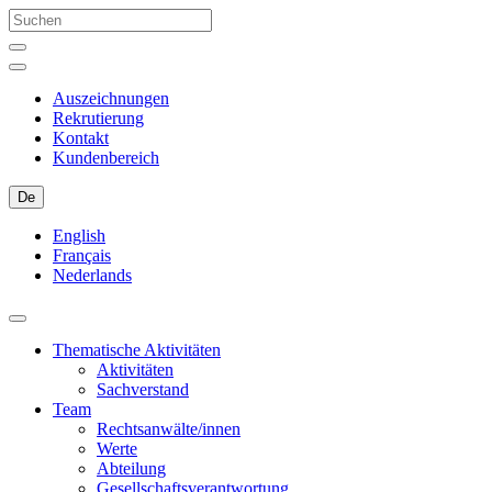
Auszeichnungen
Rekrutierung
Kontakt
Kundenbereich
De
English
Français
Nederlands
Thematische Aktivitäten
Aktivitäten
Sachverstand
Team
Rechtsanwälte/innen
Werte
Abteilung
Gesellschaftsverantwortung