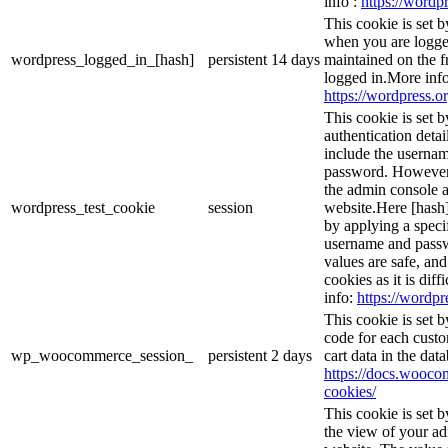
info :
https://wordpr
This cookie is set 
when you are logge
wordpress_logged_in_[hash]
persistent
14 days
maintained on the f
logged in.More info
https://wordpress.or
This cookie is set b
authentication detai
include the userna
password. However, 
the admin console a
wordpress_test_cookie
session
website.Here [hash] 
by applying a speci
username and passwo
values are safe, an
cookies as it is dif
info:
https://wordpr
This cookie is set
code for each custo
wp_woocommerce_session_
persistent
2 days
cart data in the da
https://docs.woo
cookies/
This cookie is set 
the view of your ad