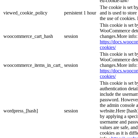
eu-cookie-law/
The cookie is set 
viewed_cookie_policy
persistent
1 hour
and is used to stor
the use of cookies. 
This cookie is set
WooCommerce deter
woocommerce_cart_hash
session
changes.More info:
https://docs.woo
cookies/
This cookie is set
WooCommerce deter
woocommerce_items_in_cart_
session
changes.More info:
https://docs.woo
cookies/
This cookie is set b
authentication detai
include the userna
password. However, 
the admin console a
wordpress_[hash]
session
website.Here [hash] 
by applying a speci
username and passwo
values are safe, an
cookies as it is dif