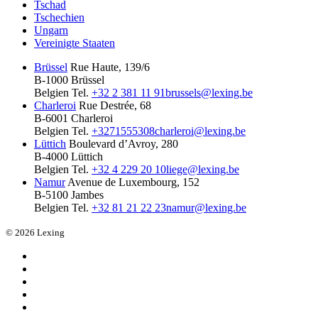
Tschad
Tschechien
Ungarn
Vereinigte Staaten
Brüssel
Rue Haute, 139/6
B-1000 Brüssel
Belgien
Tel.
+32 2 381 11 91
brussels@lexing.be
Charleroi
Rue Destrée, 68
B-6001 Charleroi
Belgien
Tel.
+3271555308
charleroi@lexing.be
Lüttich
Boulevard d’Avroy, 280
B-4000 Lüttich
Belgien
Tel.
+32 4 229 20 10
liege@lexing.be
Namur
Avenue de Luxembourg, 152
B-5100 Jambes
Belgien
Tel.
+32 81 21 22 23
namur@lexing.be
© 2026 Lexing