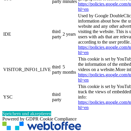
party
minutes
https://policies.google.com/
hl=en
Used by Google DoubleClick
information about how the us
website and any other adver
third
visiting the website. This is 
IDE
2 years
party
users with ads that are relev
according to the user profile
https://policies.google.com/
hl=en
This cookie is set by YouTub
the information of the emb
third
5
VISITOR_INFO1_LIVE
videos on a website.More in
party
months
https://policies.google.com/
hl=en
This cookie is set by YouTub
track the views of embedde
third
YSC
info:
party
https://policies.google.com/
hl=en
Speichern und akzeptieren
Powered by GDPR Cookie Compliance