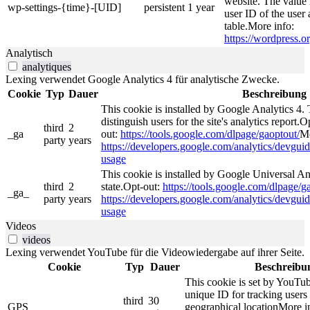
website. The value 
wp-settings-{time}-[UID]
persistent
1 year
user ID of the user 
table.More info:
https://wordpress.or
Analytisch
analytiques
Lexing verwendet Google Analytics 4 für analytische Zwecke.
Cookie
Typ
Dauer
Beschreibung
This cookie is installed by Google Analytics 4. 
distinguish users for the site's analytics report.O
third
2
_ga
out:
https://tools.google.com/dlpage/gaoptout/
Mo
party
years
https://developers.google.com/analytics/devguide
usage
This cookie is installed by Google Universal Ana
third
2
state.Opt-out:
https://tools.google.com/dlpage/g
_ga_
party
years
https://developers.google.com/analytics/devguide
usage
Videos
videos
Lexing verwendet YouTube für die Videowiedergabe auf ihrer Seite.
Cookie
Typ
Dauer
Beschreibu
This cookie is set by YouTub
unique ID for tracking users
third
30
GPS
geographical locationMore i