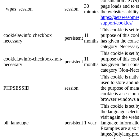
consultation / SOS)
30
page loads and to s
_wpas_session
session
minutes
the website's abilit
https://getawesom
support/cookies/
This cookie is set
cookielawinfo-checkbox-
11
purpose of this cook
persistent
necessary
months
has given the conse
category 'Necessary
This cookie is set
cookielawinfo-checkbox-non-
11
purpose of this cook
persistent
necessary
months
has given their con
category 'Non-Nece
This cookie is nati
used to store and id
PHPSESSID
session
the purpose of mana
cookie is a session 
browser windows ar
This cookie is set 
the language selec
visit again the webs
pll_language
persistent
1 year
language informatio
Examples are ajax r
https://polylang.pr