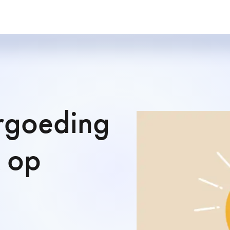
rgoeding
k op