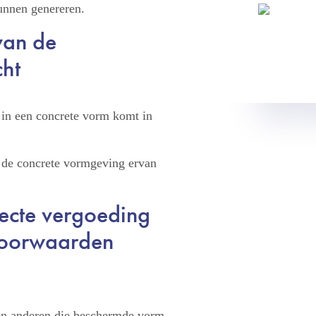
unnen genereren.
van de
cht
t in een concrete vorm komt in
l de concrete vormgeving ervan
recte vergoeding
 voorwaarden
nen anderen die beschermde vorm