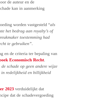
oor de auteur en de
schade kan in aanmerking
goeding worden vastgesteld “
als
ste het bedrag aan royalty’s of
nbreukmaker toestemming had
echt te gebruiken”
.
g en de criteria ter bepaling van
tboek Economisch Recht
.
de schade op geen andere wijze
n redelijkheid en billijkheid
er 2023
verduidelijkt dat
ncipe dat de schadevergoeding