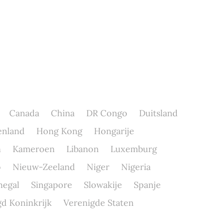
Canada
China
DR Congo
Duitsland
enland
Hong Kong
Hongarije
n
Kameroen
Libanon
Luxemburg
o
Nieuw-Zeeland
Niger
Nigeria
negal
Singapore
Slowakije
Spanje
d Koninkrijk
Verenigde Staten