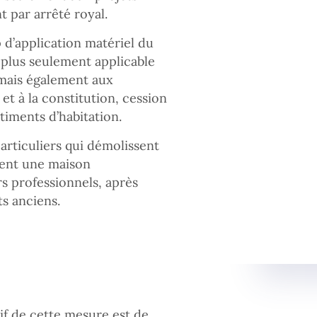
nt par arrêté royal.
 d’application matériel du
t plus seulement applicable
 mais également aux
et à la constitution, cession
timents d’habitation.
articuliers qui démolissent
tent une maison
s professionnels, après
ts anciens.
tif de cette mesure est de