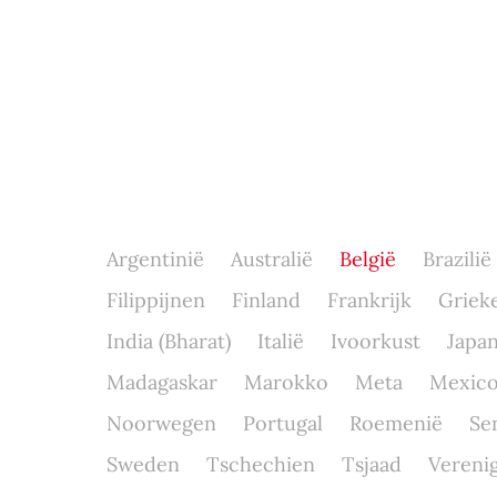
Argentinië
Australië
België
Brazilië
Filippijnen
Finland
Frankrijk
Griek
India (Bharat)
Italië
Ivoorkust
Japa
Madagaskar
Marokko
Meta
Mexic
Noorwegen
Portugal
Roemenië
Se
Sweden
Tschechien
Tsjaad
Verenig