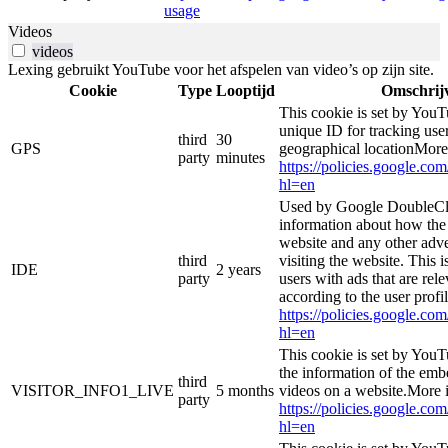
usage
Videos
videos
Lexing gebruikt YouTube voor het afspelen van video’s op zijn site.
Cookie
Type
Looptijd
Omschrij
This cookie is set by YouT
unique ID for tracking user
third
30
GPS
geographical locationMore
party
minutes
https://policies.google.co
hl=en
Used by Google DoubleCli
information about how the 
website and any other adve
third
visiting the website. This i
IDE
2 years
party
users with ads that are rel
according to the user profi
https://policies.google.co
hl=en
This cookie is set by YouT
the information of the e
third
VISITOR_INFO1_LIVE
5 months
videos on a website.More i
party
https://policies.google.co
hl=en