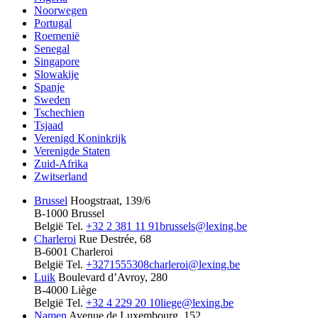
Noorwegen
Portugal
Roemenië
Senegal
Singapore
Slowakije
Spanje
Sweden
Tschechien
Tsjaad
Verenigd Koninkrijk
Verenigde Staten
Zuid-Afrika
Zwitserland
Brussel
Hoogstraat, 139/6
B-1000 Brussel
België
Tel.
+32 2 381 11 91
brussels@lexing.be
Charleroi
Rue Destrée, 68
B-6001 Charleroi
België
Tel.
+3271555308
charleroi@lexing.be
Luik
Boulevard d’Avroy, 280
B-4000 Liège
België
Tel.
+32 4 229 20 10
liege@lexing.be
Namen
Avenue de Luxembourg, 152