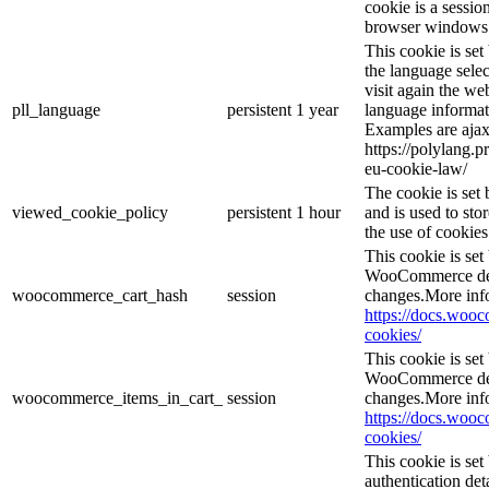
cookie is a sessio
browser windows 
This cookie is se
the language sele
visit again the web
pll_language
persistent
1 year
language informat
Examples are ajax
https://polylang.p
eu-cookie-law/
The cookie is se
viewed_cookie_policy
persistent
1 hour
and is used to sto
the use of cookies
This cookie is se
WooCommerce dete
woocommerce_cart_hash
session
changes.More inf
https://docs.wo
cookies/
This cookie is se
WooCommerce dete
woocommerce_items_in_cart_
session
changes.More inf
https://docs.wo
cookies/
This cookie is set
authentication det