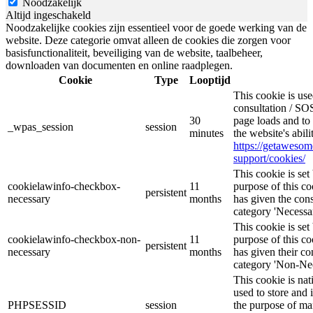
Noodzakelijk
Altijd ingeschakeld
Noodzakelijke cookies zijn essentieel voor de goede werking van de
website. Deze categorie omvat alleen de cookies die zorgen voor
basisfunctionaliteit, beveiliging van de website, taalbeheer,
downloaden van documenten en online raadplegen.
Cookie
Type
Looptijd
This cookie is u
consultation / SOS
30
page loads and to 
_wpas_session
session
minutes
the website's abil
https://getaweso
support/cookies/
This cookie is s
cookielawinfo-checkbox-
11
purpose of this co
persistent
necessary
months
has given the cons
category 'Necessar
This cookie is s
cookielawinfo-checkbox-non-
11
purpose of this co
persistent
necessary
months
has given their co
category 'Non-Nec
This cookie is nat
used to store and 
PHPSESSID
session
the purpose of ma