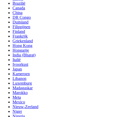
Brazilië
Canada
China
DR Congo
Duitsland
Filippijnen
Finland
Frankrijk
Griekenland
Hong Kong
Hongarije
India (Bharat)
Italië
Ivoorkust
Japan
Kameroen
Libanon
Luxemburg
Madagaskar
Marokko
Meta
Mexico
Nieuw-Zeeland
Niger
Nigeria