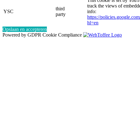
This cookie is set by YouT
track the views of embed
third
YSC
info:
party
https://policies.google.co
hl=en
Opslaan en accepteren
Powered by GDPR Cookie Compliance