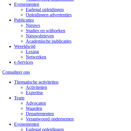
Evenementen
Earlegal opleidingen
Opleidingen advertenties
Publicaties
Nieuws
Studies en witboeken
Nieuwsbrieven
Academische publicaties
Wereldwijd
Lexing
Netwerken
e-Services
Consulteer ons
Thematische activiteiten
Activiteiten
Expertise
Team
Advocaten
Waarden
Departementen
Verantwoord ondernemen
Evenementen
Earlegal opleidingen