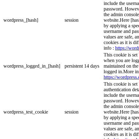
include the usern
password. However,
the admin console
wordpress_[hash]
session
website.Here [hash
by applying a spec
username and passw
values are safe, a
cookies as it is d
info :
https://word
This cookie is set
when you are logg
wordpress_logged_in_[hash]
persistent
14 days
maintained on the
logged in.More in
https://wordpress.
This cookie is set
authentication det
include the usern
password. However,
the admin console
wordpress_test_cookie
session
website.Here [hash
by applying a spec
username and passw
values are safe, a
cookies as it is d