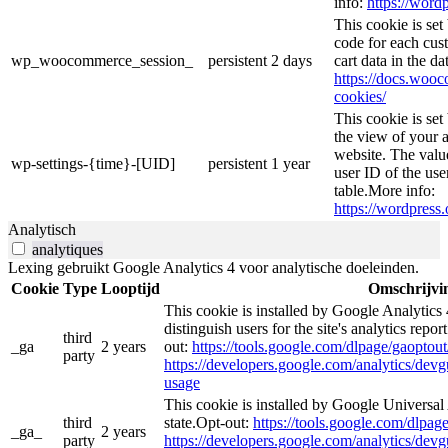
info:
https://wordp
This cookie is se
code for each cust
wp_woocommerce_session_
persistent
2 days
cart data in the d
https://docs.wo
cookies/
This cookie is se
the view of your a
website. The valu
wp-settings-{time}-[UID]
persistent
1 year
user ID of the use
table.More info:
https://wordpress.
Analytisch
analytiques
Lexing gebruikt Google Analytics 4 voor analytische doeleinden.
Cookie
Type
Looptijd
Omschrijvi
This cookie is installed by Google Analytics 
distinguish users for the site's analytics repor
third
_ga
2 years
out:
https://tools.google.com/dlpage/gaoptout
party
https://developers.google.com/analytics/devgu
usage
This cookie is installed by Google Universal 
third
state.Opt-out:
https://tools.google.com/dlpag
_ga_
2 years
party
https://developers.google.com/analytics/devgu