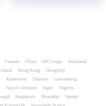
Canada
China
DR Congo
Duitsland
enland
Hong Kong
Hongarije
n
Kameroen
Libanon
Luxemburg
o
Nieuw-Zeeland
Niger
Nigeria
negal
Singapore
Slowakije
Spanje
d Koninkrijk
Verenigde Staten