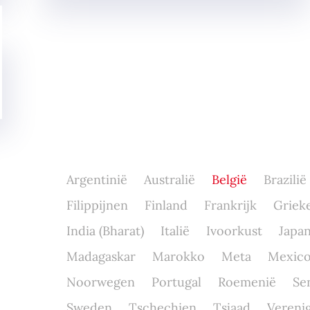
Argentinië
Australië
België
Brazilië
Filippijnen
Finland
Frankrijk
Griek
India (Bharat)
Italië
Ivoorkust
Japa
Madagaskar
Marokko
Meta
Mexic
Noorwegen
Portugal
Roemenië
Se
Sweden
Tschechien
Tsjaad
Verenig