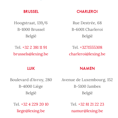
BRUSSEL
CHARLEROI
Hoogstraat, 139/6
Rue Destrée, 68
B-1000 Brussel
B-6001 Charleroi
België
België
Tel.
+32 2 381 11 91
Tel.
+3271555308
brussels@lexing.be
charleroi@lexing.be
LUIK
NAMEN
Boulevard d’Avroy, 280
Avenue de Luxembourg, 152
B-4000 Liège
B-5100 Jambes
België
België
Tel.
+32 4 229 20 10
Tel.
+32 81 21 22 23
liege@lexing.be
namur@lexing.be