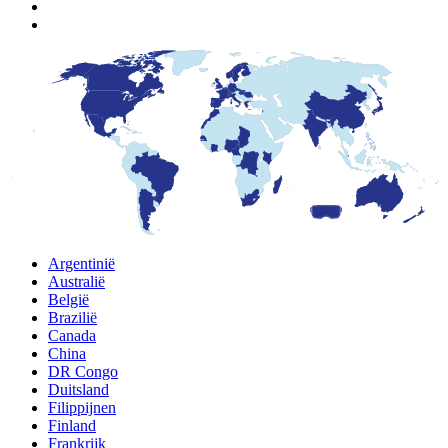
Argentinië
Australië
België
Brazilië
Canada
China
DR Congo
Duitsland
Filippijnen
Finland
Frankrijk