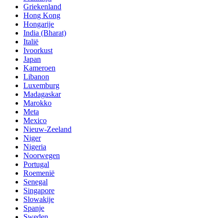
Griekenland
Hong Kong
Hongarije
India (Bharat)
Italië
Ivoorkust
Japan
Kameroen
Libanon
Luxemburg
Madagaskar
Marokko
Meta
Mexico
Nieuw-Zeeland
Niger
Nigeria
Noorwegen
Portugal
Roemenië
Senegal
Singapore
Slowakije
Spanje
Sweden