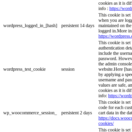
cookies as it is d
info :
https://word
This cookie is set
when you are logg
wordpress_logged_in_[hash]
persistent
14 days
maintained on the
logged in.More in
https://wordpress.
This cookie is set
authentication det
include the usern
password. However,
the admin console
wordpress_test_cookie
session
website.Here [hash
by applying a spec
username and passw
values are safe, a
cookies as it is d
info:
https://wordp
This cookie is se
code for each cust
wp_woocommerce_session_
persistent
2 days
cart data in the d
https://docs.wo
cookies/
This cookie is se