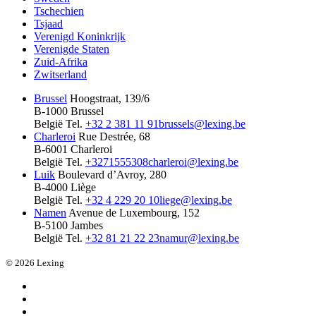
Tschechien
Tsjaad
Verenigd Koninkrijk
Verenigde Staten
Zuid-Afrika
Zwitserland
Brussel
Hoogstraat, 139/6
B-1000 Brussel
België
Tel.
+32 2 381 11 91
brussels@lexing.be
Charleroi
Rue Destrée, 68
B-6001 Charleroi
België
Tel.
+3271555308
charleroi@lexing.be
Luik
Boulevard d’Avroy, 280
B-4000 Liège
België
Tel.
+32 4 229 20 10
liege@lexing.be
Namen
Avenue de Luxembourg, 152
B-5100 Jambes
België
Tel.
+32 81 21 22 23
namur@lexing.be
© 2026 Lexing