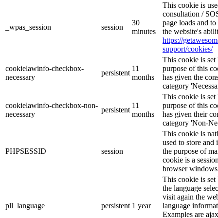
This cookie is u
consultation / SOS
30
page loads and to 
_wpas_session
session
minutes
the website's abil
https://getaweso
support/cookies/
This cookie is s
cookielawinfo-checkbox-
11
purpose of this co
persistent
necessary
months
has given the cons
category 'Necessar
This cookie is s
cookielawinfo-checkbox-non-
11
purpose of this co
persistent
necessary
months
has given their co
category 'Non-Nec
This cookie is nat
used to store and 
PHPSESSID
session
the purpose of ma
cookie is a sessio
browser windows 
This cookie is se
the language sele
visit again the web
pll_language
persistent
1 year
language informat
Examples are ajax