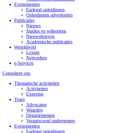
Evenementen
Earlegal opleidingen
Opleidingen advertenties
Publicaties
Nieuws
Studies en witboeken
Nieuwsbrieven
Academische publicaties
Wereldwijd
Lexing
Netwerken
e-Services
Consulteer ons
Thematische activiteiten
Activiteiten
Expertise
Team
Advocaten
Waarden
Departementen
Verantwoord ondernemen
Evenementen
Earlegal opleidingen