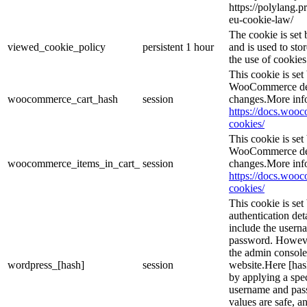
https://polylang.p
eu-cookie-law/
The cookie is se
viewed_cookie_policy
persistent
1 hour
and is used to sto
the use of cookies
This cookie is se
WooCommerce dete
woocommerce_cart_hash
session
changes.More inf
https://docs.wo
cookies/
This cookie is se
WooCommerce dete
woocommerce_items_in_cart_
session
changes.More inf
https://docs.wo
cookies/
This cookie is set
authentication det
include the usern
password. However,
the admin console
wordpress_[hash]
session
website.Here [hash
by applying a spec
username and passw
values are safe, a