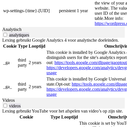
the view of your a
website. The valu
wp-settings-{time}-[UID]
persistent
1 year
user ID of the use
table.More info:
https://wordpress.
Analytisch
analytiques
Lexing gebruikt Google Analytics 4 voor analytische doeleinden.
Cookie
Type
Looptijd
Omschrijvi
This cookie is installed by Google Analytics 
distinguish users for the site's analytics repor
third
_ga
2 years
out:
https://tools.google.com/dlpage/gaoptout
party
https://developers.google.com/analytics/devgu
usage
This cookie is installed by Google Universal 
third
state.Opt-out:
https://tools.google.com/dlpag
_ga_
2 years
party
https://developers.google.com/analytics/devgu
usage
Videos
videos
Lexing gebruikt YouTube voor het afspelen van video’s op zijn site.
Cookie
Type
Looptijd
Omschrij
This cookie is set by YouT