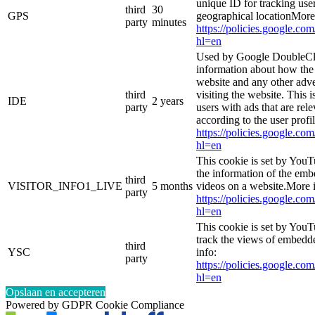
unique ID for tracking user
third
30
GPS
geographical locationMore
party
minutes
https://policies.google.co
hl=en
Used by Google DoubleCli
information about how the 
website and any other adve
third
visiting the website. This i
IDE
2 years
party
users with ads that are rel
according to the user profi
https://policies.google.co
hl=en
This cookie is set by YouT
the information of the e
third
VISITOR_INFO1_LIVE
5 months
videos on a website.More i
party
https://policies.google.co
hl=en
This cookie is set by YouT
track the views of embed
third
YSC
info:
party
https://policies.google.co
hl=en
Opslaan en accepteren
Powered by GDPR Cookie Compliance