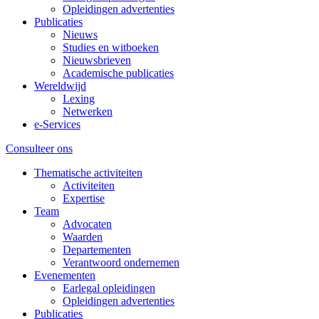
Opleidingen advertenties
Publicaties
Nieuws
Studies en witboeken
Nieuwsbrieven
Academische publicaties
Wereldwijd
Lexing
Netwerken
e-Services
Consulteer ons
Thematische activiteiten
Activiteiten
Expertise
Team
Advocaten
Waarden
Departementen
Verantwoord ondernemen
Evenementen
Earlegal opleidingen
Opleidingen advertenties
Publicaties