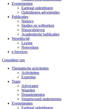
Evenementen
Earlegal opleidingen
Opleidingen advertenties
Publicaties
Nieuws
Studies en witboeken
Nieuwsbrieven
Academische publicaties
Wereldwijd
Lexing
Netwerken
e-Services
Consulteer ons
Thematische activiteiten
Activiteiten
Expertise
Team
Advocaten
Waarden
Departementen
Verantwoord ondernemen
Evenementen
Earlegal opleidingen