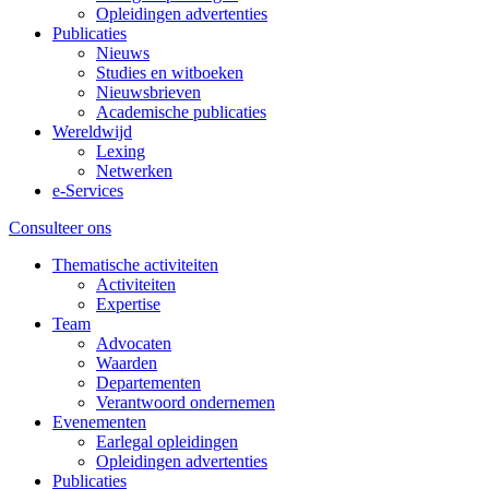
Opleidingen advertenties
Publicaties
Nieuws
Studies en witboeken
Nieuwsbrieven
Academische publicaties
Wereldwijd
Lexing
Netwerken
e-Services
Consulteer ons
Thematische activiteiten
Activiteiten
Expertise
Team
Advocaten
Waarden
Departementen
Verantwoord ondernemen
Evenementen
Earlegal opleidingen
Opleidingen advertenties
Publicaties