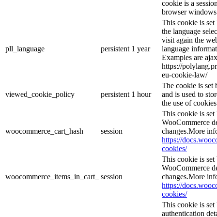
cookie is a sessio
browser windows 
This cookie is se
the language sele
visit again the web
pll_language
persistent
1 year
language informat
Examples are ajax
https://polylang.p
eu-cookie-law/
The cookie is se
viewed_cookie_policy
persistent
1 hour
and is used to sto
the use of cookies
This cookie is se
WooCommerce dete
woocommerce_cart_hash
session
changes.More inf
https://docs.wo
cookies/
This cookie is se
WooCommerce dete
woocommerce_items_in_cart_
session
changes.More inf
https://docs.wo
cookies/
This cookie is set
authentication det