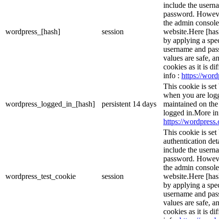
include the usern
password. However,
the admin console
wordpress_[hash]
session
website.Here [hash
by applying a spec
username and passw
values are safe, a
cookies as it is d
info :
https://word
This cookie is set
when you are logg
wordpress_logged_in_[hash]
persistent
14 days
maintained on the
logged in.More in
https://wordpress.
This cookie is set
authentication det
include the usern
password. However,
the admin console
wordpress_test_cookie
session
website.Here [hash
by applying a spec
username and passw
values are safe, a
cookies as it is d