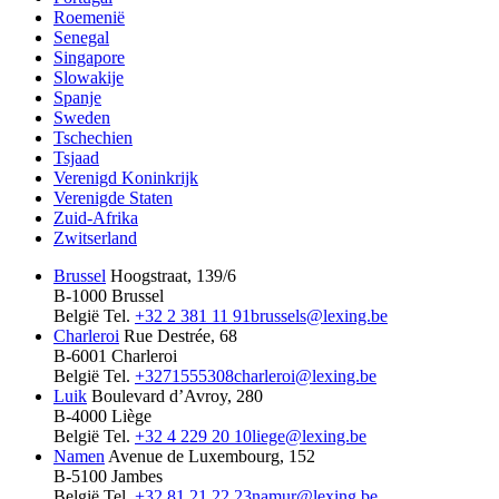
Roemenië
Senegal
Singapore
Slowakije
Spanje
Sweden
Tschechien
Tsjaad
Verenigd Koninkrijk
Verenigde Staten
Zuid-Afrika
Zwitserland
Brussel
Hoogstraat, 139/6
B-1000 Brussel
België
Tel.
+32 2 381 11 91
brussels@lexing.be
Charleroi
Rue Destrée, 68
B-6001 Charleroi
België
Tel.
+3271555308
charleroi@lexing.be
Luik
Boulevard d’Avroy, 280
B-4000 Liège
België
Tel.
+32 4 229 20 10
liege@lexing.be
Namen
Avenue de Luxembourg, 152
B-5100 Jambes
België
Tel.
+32 81 21 22 23
namur@lexing.be