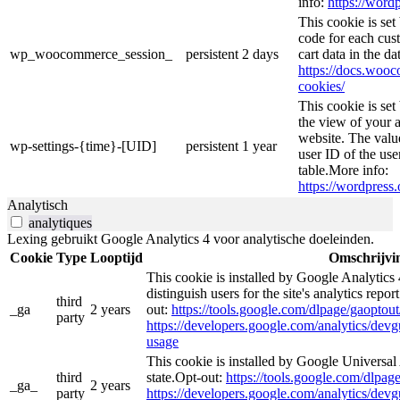
info:
https://wordp
This cookie is se
code for each cust
wp_woocommerce_session_
persistent
2 days
cart data in the d
https://docs.wo
cookies/
This cookie is se
the view of your a
website. The valu
wp-settings-{time}-[UID]
persistent
1 year
user ID of the use
table.More info:
https://wordpress.
Analytisch
analytiques
Lexing gebruikt Google Analytics 4 voor analytische doeleinden.
Cookie
Type
Looptijd
Omschrijvi
This cookie is installed by Google Analytics 
distinguish users for the site's analytics repor
third
_ga
2 years
out:
https://tools.google.com/dlpage/gaoptout
party
https://developers.google.com/analytics/devgu
usage
This cookie is installed by Google Universal 
third
state.Opt-out:
https://tools.google.com/dlpag
_ga_
2 years
party
https://developers.google.com/analytics/devgu