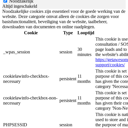
Noodzakelijk
Altijd ingeschakeld
Noodzakelijke cookies zijn essentieel voor de goede werking van de
website. Deze categorie omvat alleen de cookies die zorgen voor
basisfunctionaliteit, beveiliging van de website, taalbeheer,
downloaden van documenten en online raadplegen.
Cookie
Type
Looptijd
This cookie is u
consultation / SOS
30
page loads and to 
_wpas_session
session
minutes
the website's abil
https://getaweso
support/cookies/
This cookie is s
cookielawinfo-checkbox-
11
purpose of this co
persistent
necessary
months
has given the cons
category 'Necessar
This cookie is s
cookielawinfo-checkbox-non-
11
purpose of this co
persistent
necessary
months
has given their co
category 'Non-Nec
This cookie is nat
used to store and 
PHPSESSID
session
the purpose of ma