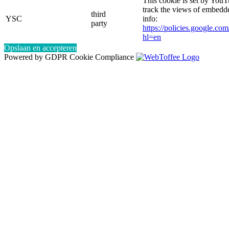
This cookie is set by YouT
track the views of embed
third
YSC
info:
party
https://policies.google.co
hl=en
Opslaan en accepteren
Powered by GDPR Cookie Compliance