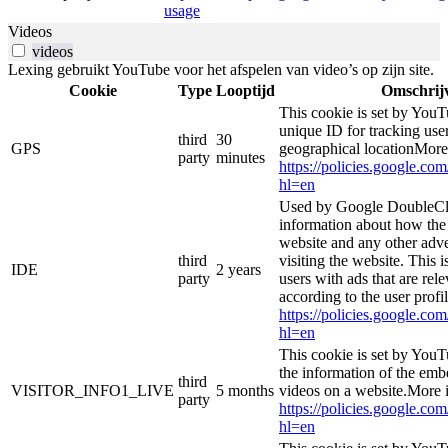
usage
Videos
videos
Lexing gebruikt YouTube voor het afspelen van video’s op zijn site.
Cookie
Type
Looptijd
Omschrij
This cookie is set by YouT
unique ID for tracking user
third
30
GPS
geographical locationMore
party
minutes
https://policies.google.co
hl=en
Used by Google DoubleCli
information about how the 
website and any other adve
third
visiting the website. This i
IDE
2 years
party
users with ads that are rel
according to the user profi
https://policies.google.co
hl=en
This cookie is set by YouT
the information of the e
third
VISITOR_INFO1_LIVE
5 months
videos on a website.More i
party
https://policies.google.co
hl=en