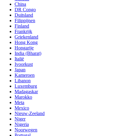
China
DR Congo
Duitsland
Filippijnen
Finland
Frankrijk
Griekenland
Hong Kong
Hongarije
India (Bharat)
Italië
Ivoorkust
Japan
Kameroen
Libanon
Luxemburg
Madagaskar
Marokko
Meta
Mexico
Nieuw-Zeeland
Niger
Nigeria
Noorwegen
Portugal