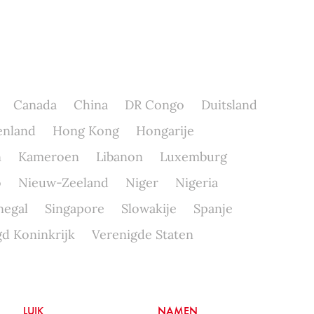
Canada
China
DR Congo
Duitsland
enland
Hong Kong
Hongarije
n
Kameroen
Libanon
Luxemburg
o
Nieuw-Zeeland
Niger
Nigeria
negal
Singapore
Slowakije
Spanje
d Koninkrijk
Verenigde Staten
LUIK
NAMEN