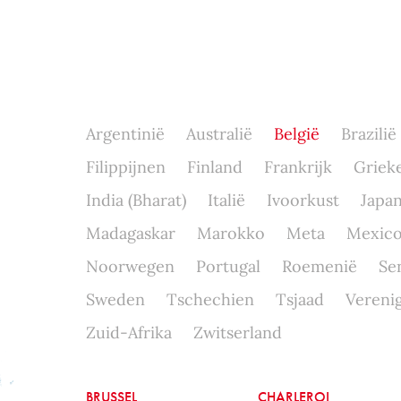
Argentinië
Australië
België
Brazilië
Filippijnen
Finland
Frankrijk
Griek
India (Bharat)
Italië
Ivoorkust
Japa
Madagaskar
Marokko
Meta
Mexic
Noorwegen
Portugal
Roemenië
Se
Sweden
Tschechien
Tsjaad
Verenig
Zuid-Afrika
Zwitserland
BRUSSEL
CHARLEROI