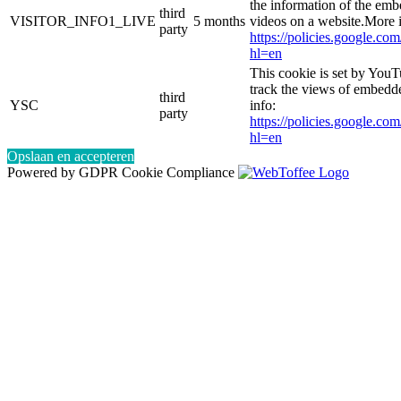
the information of the e
third
VISITOR_INFO1_LIVE
5 months
videos on a website.More i
party
https://policies.google.co
hl=en
This cookie is set by YouT
track the views of embed
third
YSC
info:
party
https://policies.google.co
hl=en
Opslaan en accepteren
Powered by GDPR Cookie Compliance