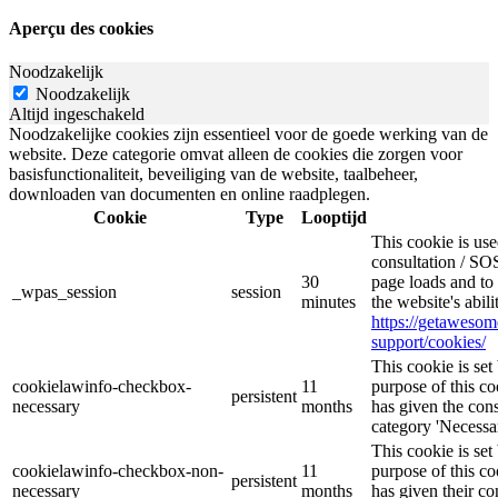
Aperçu des cookies
Noodzakelijk
Noodzakelijk
Altijd ingeschakeld
Noodzakelijke cookies zijn essentieel voor de goede werking van de
website. Deze categorie omvat alleen de cookies die zorgen voor
basisfunctionaliteit, beveiliging van de website, taalbeheer,
downloaden van documenten en online raadplegen.
Cookie
Type
Looptijd
This cookie is u
consultation / SOS
30
page loads and to 
_wpas_session
session
minutes
the website's abil
https://getaweso
support/cookies/
This cookie is s
cookielawinfo-checkbox-
11
purpose of this co
persistent
necessary
months
has given the cons
category 'Necessar
This cookie is s
cookielawinfo-checkbox-non-
11
purpose of this co
persistent
necessary
months
has given their co