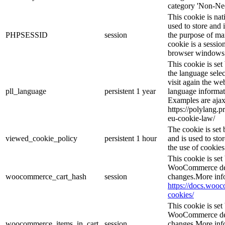
category 'Non-Nec
This cookie is nat
used to store and 
PHPSESSID
session
the purpose of ma
cookie is a sessio
browser windows 
This cookie is se
the language sele
visit again the web
pll_language
persistent
1 year
language informat
Examples are ajax
https://polylang.p
eu-cookie-law/
The cookie is se
viewed_cookie_policy
persistent
1 hour
and is used to sto
the use of cookies
This cookie is se
WooCommerce dete
woocommerce_cart_hash
session
changes.More inf
https://docs.wo
cookies/
This cookie is se
WooCommerce dete
woocommerce_items_in_cart_
session
changes.More inf