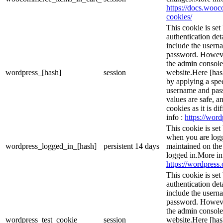
https://docs.wo
cookies/
This cookie is set
authentication det
include the usern
password. However,
the admin console
wordpress_[hash]
session
website.Here [hash
by applying a spec
username and passw
values are safe, a
cookies as it is d
info :
https://word
This cookie is set
when you are logg
wordpress_logged_in_[hash]
persistent
14 days
maintained on the
logged in.More in
https://wordpress.
This cookie is set
authentication det
include the usern
password. However,
the admin console
wordpress_test_cookie
session
website.Here [hash