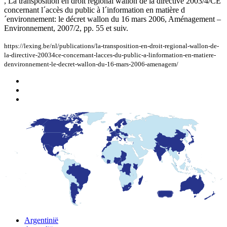
, La transposition en droit régional wallon de la directive 2003/4/CE
concernant l´accès du public à l´information en matière d
´environnement: le décret wallon du 16 mars 2006, Aménagement –
Environnement, 2007/2, pp. 55 et suiv.
https://lexing.be/nl/publications/la-transposition-en-droit-regional-wallon-de-
la-directive-20034ce-concernant-lacces-du-public-a-linformation-en-matiere-
denvironnement-le-decret-wallon-du-16-mars-2006-amenagem/
Argentinië