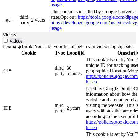
usage
This cookie is installed by Google Universal 
third
state.Opt-out:
https://tools.google.com/dlpag
_ga_
2 years
party
https://developers.google.com/analytics/devgu
usage
Videos
videos
Lexing gebruikt YouTube voor het afspelen van video’s op zijn site.
Cookie
Type
Looptijd
Omschrij
This cookie is set by YouT
unique ID for tracking user
third
30
GPS
geographical locationMore
party
minutes
https://policies.google.co
hl=en
Used by Google DoubleCli
information about how the 
website and any other adve
third
visiting the website. This i
IDE
2 years
party
users with ads that are rel
according to the user profi
https://policies.google.co
hl=en
This cookie is set by YouT