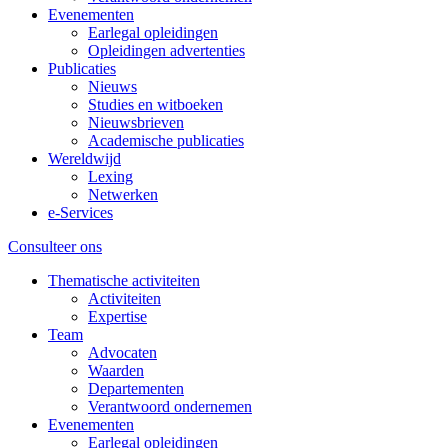
Evenementen
Earlegal opleidingen
Opleidingen advertenties
Publicaties
Nieuws
Studies en witboeken
Nieuwsbrieven
Academische publicaties
Wereldwijd
Lexing
Netwerken
e-Services
Consulteer ons
Thematische activiteiten
Activiteiten
Expertise
Team
Advocaten
Waarden
Departementen
Verantwoord ondernemen
Evenementen
Earlegal opleidingen