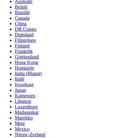
Australië
België
Brazilië
Canada
China
DR Congo
Duitsland
Filippijnen
Finland
Frankrijk
Griekenland
Hong Kong
Hongarije
India (Bharat)
Italië
Ivoorkust
Japan
Kameroen
Libanon
Luxemburg
Madagaskar
Marokko
Meta
Mexico
Nieuw-Zeeland