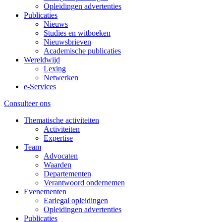
Opleidingen advertenties
Publicaties
Nieuws
Studies en witboeken
Nieuwsbrieven
Academische publicaties
Wereldwijd
Lexing
Netwerken
e-Services
Consulteer ons
Thematische activiteiten
Activiteiten
Expertise
Team
Advocaten
Waarden
Departementen
Verantwoord ondernemen
Evenementen
Earlegal opleidingen
Opleidingen advertenties
Publicaties