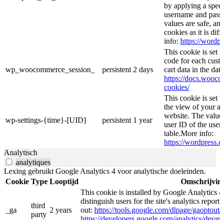
by applying a spec
username and passw
values are safe, a
cookies as it is d
info:
https://wordp
This cookie is se
code for each cust
wp_woocommerce_session_
persistent
2 days
cart data in the d
https://docs.wo
cookies/
This cookie is se
the view of your a
website. The valu
wp-settings-{time}-[UID]
persistent
1 year
user ID of the use
table.More info:
https://wordpress.
Analytisch
analytiques
Lexing gebruikt Google Analytics 4 voor analytische doeleinden.
Cookie
Type
Looptijd
Omschrijvi
This cookie is installed by Google Analytics 
distinguish users for the site's analytics repor
third
_ga
2 years
out:
https://tools.google.com/dlpage/gaoptout
party
https://developers.google.com/analytics/devgu