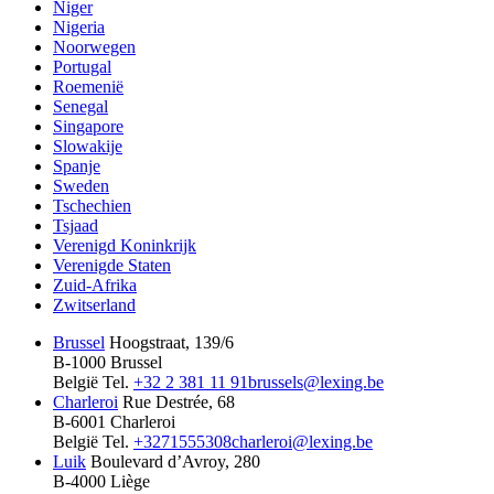
Niger
Nigeria
Noorwegen
Portugal
Roemenië
Senegal
Singapore
Slowakije
Spanje
Sweden
Tschechien
Tsjaad
Verenigd Koninkrijk
Verenigde Staten
Zuid-Afrika
Zwitserland
Brussel
Hoogstraat, 139/6
B-1000 Brussel
België
Tel.
+32 2 381 11 91
brussels@lexing.be
Charleroi
Rue Destrée, 68
B-6001 Charleroi
België
Tel.
+3271555308
charleroi@lexing.be
Luik
Boulevard d’Avroy, 280
B-4000 Liège