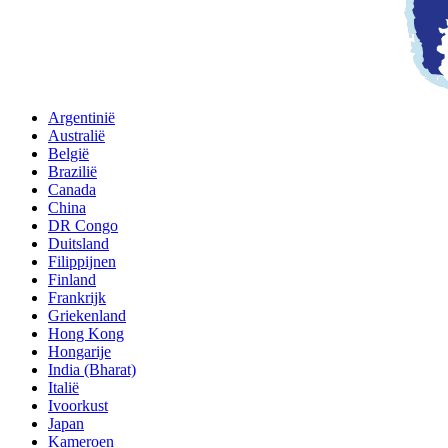
Argentinië
Australië
België
Brazilië
Canada
China
DR Congo
Duitsland
Filippijnen
Finland
Frankrijk
Griekenland
Hong Kong
Hongarije
India (Bharat)
Italië
Ivoorkust
Japan
Kameroen