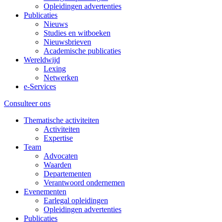
Opleidingen advertenties
Publicaties
Nieuws
Studies en witboeken
Nieuwsbrieven
Academische publicaties
Wereldwijd
Lexing
Netwerken
e-Services
Consulteer ons
Thematische activiteiten
Activiteiten
Expertise
Team
Advocaten
Waarden
Departementen
Verantwoord ondernemen
Evenementen
Earlegal opleidingen
Opleidingen advertenties
Publicaties