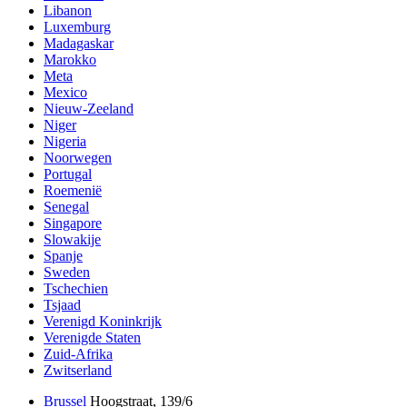
Libanon
Luxemburg
Madagaskar
Marokko
Meta
Mexico
Nieuw-Zeeland
Niger
Nigeria
Noorwegen
Portugal
Roemenië
Senegal
Singapore
Slowakije
Spanje
Sweden
Tschechien
Tsjaad
Verenigd Koninkrijk
Verenigde Staten
Zuid-Afrika
Zwitserland
Brussel
Hoogstraat, 139/6