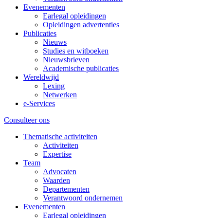
Evenementen
Earlegal opleidingen
Opleidingen advertenties
Publicaties
Nieuws
Studies en witboeken
Nieuwsbrieven
Academische publicaties
Wereldwijd
Lexing
Netwerken
e-Services
Consulteer ons
Thematische activiteiten
Activiteiten
Expertise
Team
Advocaten
Waarden
Departementen
Verantwoord ondernemen
Evenementen
Earlegal opleidingen