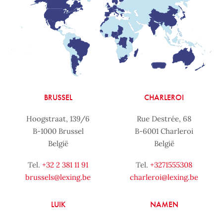
BRUSSEL
CHARLEROI
Hoogstraat, 139/6
Rue Destrée, 68
B-1000 Brussel
B-6001 Charleroi
België
België
Tel.
+32 2 381 11 91
Tel.
+3271555308
brussels@lexing.be
charleroi@lexing.be
LUIK
NAMEN