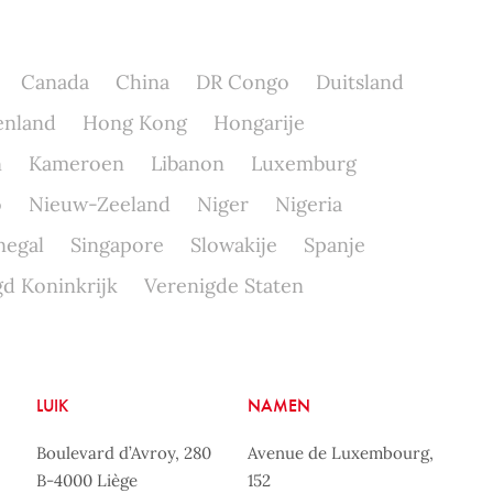
Canada
China
DR Congo
Duitsland
enland
Hong Kong
Hongarije
n
Kameroen
Libanon
Luxemburg
o
Nieuw-Zeeland
Niger
Nigeria
negal
Singapore
Slowakije
Spanje
d Koninkrijk
Verenigde Staten
LUIK
NAMEN
Boulevard d’Avroy, 280
Avenue de Luxembourg,
B-4000 Liège
152