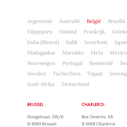
Argentinië
Australië
België
Brazilië
Filippijnen
Finland
Frankrijk
Griek
India (Bharat)
Italië
Ivoorkust
Japa
Madagaskar
Marokko
Meta
Mexic
Noorwegen
Portugal
Roemenië
Se
Sweden
Tschechien
Tsjaad
Verenig
Zuid-Afrika
Zwitserland
BRUSSEL
CHARLEROI
Hoogstraat, 139/6
Rue Destrée, 68
B-1000 Brussel
B-6001 Charleroi