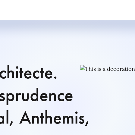
chitecte.
isprudence
l, Anthemis,