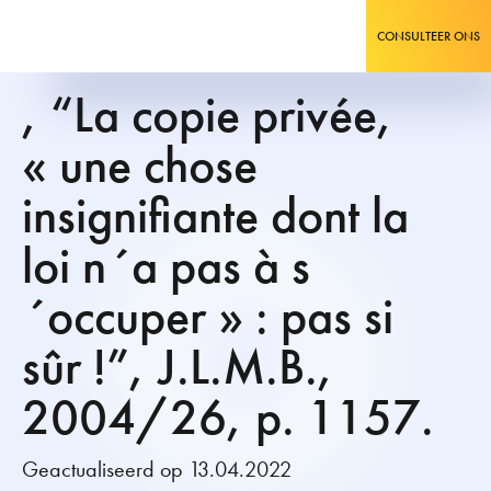
CONSULTEER ONS
, “La copie privée,
« une chose
insignifiante dont la
loi n´a pas à s
´occuper » : pas si
sûr !”, J.L.M.B.,
2004/26, p. 1157.
Geactualiseerd op 13.04.2022