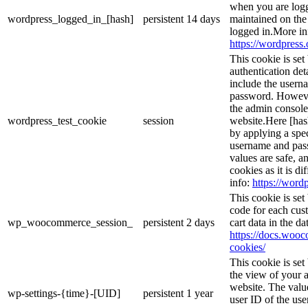
when you are logg
wordpress_logged_in_[hash]
persistent
14 days
maintained on the
logged in.More in
https://wordpress.
This cookie is set
authentication det
include the usern
password. However,
the admin console
wordpress_test_cookie
session
website.Here [hash
by applying a spec
username and passw
values are safe, a
cookies as it is d
info:
https://wordp
This cookie is se
code for each cust
wp_woocommerce_session_
persistent
2 days
cart data in the d
https://docs.wo
cookies/
This cookie is se
the view of your a
website. The valu
wp-settings-{time}-[UID]
persistent
1 year
user ID of the use