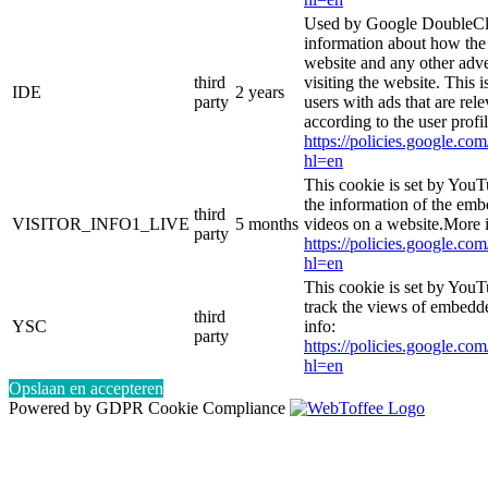
Used by Google DoubleCli
information about how the 
website and any other adve
third
visiting the website. This i
IDE
2 years
party
users with ads that are rel
according to the user profi
https://policies.google.co
hl=en
This cookie is set by YouT
the information of the e
third
VISITOR_INFO1_LIVE
5 months
videos on a website.More i
party
https://policies.google.co
hl=en
This cookie is set by YouT
track the views of embed
third
YSC
info:
party
https://policies.google.co
hl=en
Opslaan en accepteren
Powered by GDPR Cookie Compliance