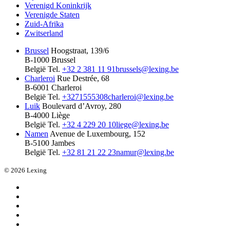
Verenigd Koninkrijk
Verenigde Staten
Zuid-Afrika
Zwitserland
Brussel
Hoogstraat, 139/6
B-1000 Brussel
België
Tel.
+32 2 381 11 91
brussels@lexing.be
Charleroi
Rue Destrée, 68
B-6001 Charleroi
België
Tel.
+3271555308
charleroi@lexing.be
Luik
Boulevard d’Avroy, 280
B-4000 Liège
België
Tel.
+32 4 229 20 10
liege@lexing.be
Namen
Avenue de Luxembourg, 152
B-5100 Jambes
België
Tel.
+32 81 21 22 23
namur@lexing.be
© 2026 Lexing