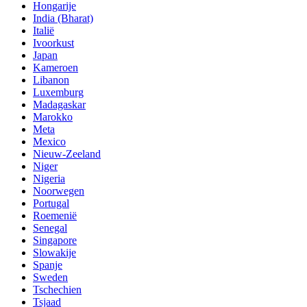
Hongarije
India (Bharat)
Italië
Ivoorkust
Japan
Kameroen
Libanon
Luxemburg
Madagaskar
Marokko
Meta
Mexico
Nieuw-Zeeland
Niger
Nigeria
Noorwegen
Portugal
Roemenië
Senegal
Singapore
Slowakije
Spanje
Sweden
Tschechien
Tsjaad