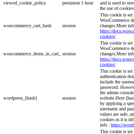
viewed_cookie_policy
persistent
1 hour
and is used to sto
the use of cookies
This cookie is se
WooCommerce dete
woocommerce_cart_hash
session
changes.More inf
https://docs.wo
cookies/
This cookie is se
WooCommerce dete
woocommerce_items_in_cart_
session
changes.More inf
https://docs.wo
cookies/
This cookie is set
authentication det
include the usern
password. However,
the admin console
wordpress_[hash]
session
website.Here [hash
by applying a spec
username and passw
values are safe, a
cookies as it is d
info :
https://word
This cookie is set