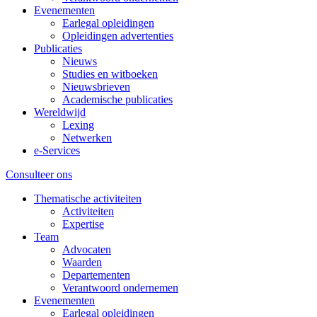
Evenementen
Earlegal opleidingen
Opleidingen advertenties
Publicaties
Nieuws
Studies en witboeken
Nieuwsbrieven
Academische publicaties
Wereldwijd
Lexing
Netwerken
e-Services
Consulteer ons
Thematische activiteiten
Activiteiten
Expertise
Team
Advocaten
Waarden
Departementen
Verantwoord ondernemen
Evenementen
Earlegal opleidingen