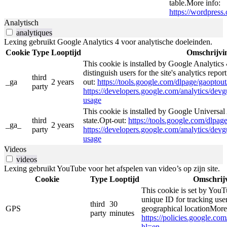
table.More info:
https://wordpress.
Analytisch
analytiques
Lexing gebruikt Google Analytics 4 voor analytische doeleinden.
Cookie
Type
Looptijd
Omschrijvi
This cookie is installed by Google Analytics 
distinguish users for the site's analytics repor
third
_ga
2 years
out:
https://tools.google.com/dlpage/gaoptout
party
https://developers.google.com/analytics/devgu
usage
This cookie is installed by Google Universal 
third
state.Opt-out:
https://tools.google.com/dlpag
_ga_
2 years
party
https://developers.google.com/analytics/devgu
usage
Videos
videos
Lexing gebruikt YouTube voor het afspelen van video’s op zijn site.
Cookie
Type
Looptijd
Omschrij
This cookie is set by YouT
unique ID for tracking user
third
30
GPS
geographical locationMore
party
minutes
https://policies.google.co
hl=en