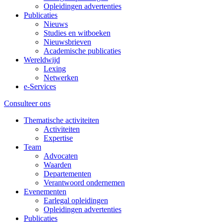
Opleidingen advertenties
Publicaties
Nieuws
Studies en witboeken
Nieuwsbrieven
Academische publicaties
Wereldwijd
Lexing
Netwerken
e-Services
Consulteer ons
Thematische activiteiten
Activiteiten
Expertise
Team
Advocaten
Waarden
Departementen
Verantwoord ondernemen
Evenementen
Earlegal opleidingen
Opleidingen advertenties
Publicaties