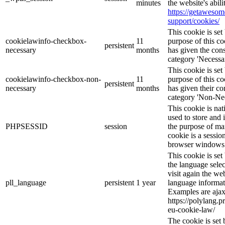
minutes
the website's abil
https://getaweso
support/cookies/
This cookie is s
cookielawinfo-checkbox-
11
purpose of this co
persistent
necessary
months
has given the cons
category 'Necessar
This cookie is s
cookielawinfo-checkbox-non-
11
purpose of this co
persistent
necessary
months
has given their co
category 'Non-Nec
This cookie is nat
used to store and 
PHPSESSID
session
the purpose of ma
cookie is a sessio
browser windows 
This cookie is se
the language sele
visit again the web
pll_language
persistent
1 year
language informat
Examples are ajax
https://polylang.p
eu-cookie-law/
The cookie is se