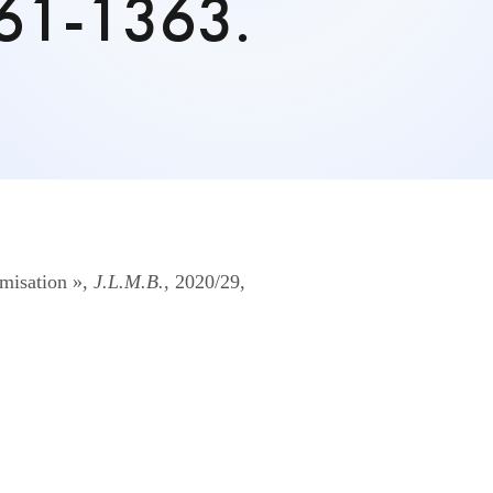
61-1363.
ymisation »,
J.L.M.B.
, 2020/29,