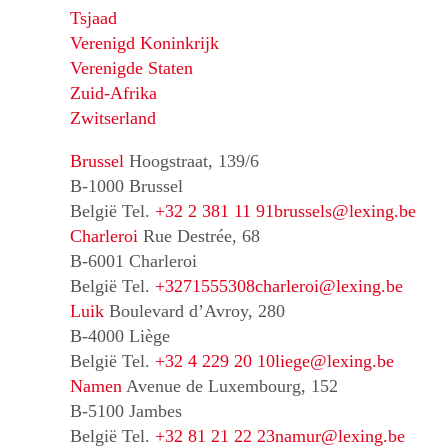
Tsjaad
Verenigd Koninkrijk
Verenigde Staten
Zuid-Afrika
Zwitserland
Brussel
Hoogstraat, 139/6
B-1000 Brussel
België
Tel.
+32 2 381 11 91
brussels@lexing.be
Charleroi
Rue Destrée, 68
B-6001 Charleroi
België
Tel.
+3271555308
charleroi@lexing.be
Luik
Boulevard d’Avroy, 280
B-4000 Liège
België
Tel.
+32 4 229 20 10
liege@lexing.be
Namen
Avenue de Luxembourg, 152
B-5100 Jambes
België
Tel.
+32 81 21 22 23
namur@lexing.be