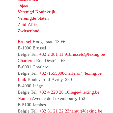
Tsjaad
Verenigd Koninkrijk
Verenigde Staten
Zuid-Afrika
Zwitserland
Brussel
Hoogstraat, 139/6
B-1000 Brussel
België
Tel.
+32 2 381 11 91
brussels@lexing.be
Charleroi
Rue Destrée, 68
B-6001 Charleroi
België
Tel.
+3271555308
charleroi@lexing.be
Luik
Boulevard d’Avroy, 280
B-4000 Liège
België
Tel.
+32 4 229 20 10
liege@lexing.be
Namen
Avenue de Luxembourg, 152
B-5100 Jambes
België
Tel.
+32 81 21 22 23
namur@lexing.be