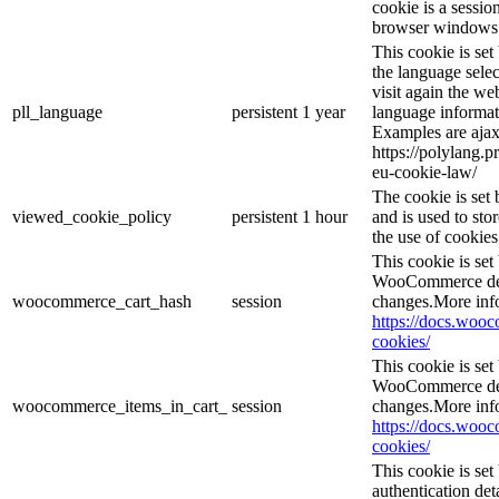
cookie is a sessio
browser windows 
This cookie is se
the language sele
visit again the web
pll_language
persistent
1 year
language informat
Examples are ajax
https://polylang.p
eu-cookie-law/
The cookie is se
viewed_cookie_policy
persistent
1 hour
and is used to sto
the use of cookies
This cookie is se
WooCommerce dete
woocommerce_cart_hash
session
changes.More inf
https://docs.wo
cookies/
This cookie is se
WooCommerce dete
woocommerce_items_in_cart_
session
changes.More inf
https://docs.wo
cookies/
This cookie is set
authentication det