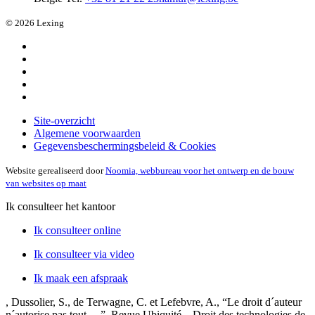
© 2026 Lexing
Site-overzicht
Algemene voorwaarden
Gegevensbeschermingsbeleid & Cookies
Website gerealiseerd door
Noomia, webbureau voor het ontwerp en de bouw
van websites op maat
Ik consulteer het kantoor
Ik consulteer online
Ik consulteer via video
Ik maak een afspraak
, Dussolier, S., de Terwagne, C. et Lefebvre, A., “Le droit d´auteur
n´autorise pas tout …”, Revue Ubiquité – Droit des technologies de