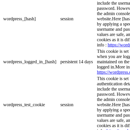
include the usern
password. However,
the admin console
wordpress_[hash]
session
website.Here [hash
by applying a spec
username and passw
values are safe, a
cookies as it is d
info :
https://word
This cookie is set
when you are logg
wordpress_logged_in_[hash]
persistent
14 days
maintained on the
logged in.More in
https://wordpress.
This cookie is set
authentication det
include the usern
password. However,
the admin console
wordpress_test_cookie
session
website.Here [hash
by applying a spec
username and passw
values are safe, a
cookies as it is d