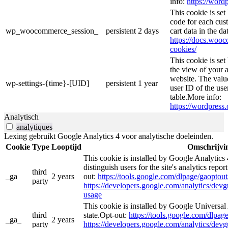
info:
https://wordp
This cookie is se
code for each cust
wp_woocommerce_session_
persistent
2 days
cart data in the d
https://docs.wo
cookies/
This cookie is se
the view of your a
website. The valu
wp-settings-{time}-[UID]
persistent
1 year
user ID of the use
table.More info:
https://wordpress.
Analytisch
analytiques
Lexing gebruikt Google Analytics 4 voor analytische doeleinden.
Cookie
Type
Looptijd
Omschrijvi
This cookie is installed by Google Analytics 
distinguish users for the site's analytics repor
third
_ga
2 years
out:
https://tools.google.com/dlpage/gaoptout
party
https://developers.google.com/analytics/devgu
usage
This cookie is installed by Google Universal 
third
state.Opt-out:
https://tools.google.com/dlpag
_ga_
2 years
party
https://developers.google.com/analytics/devgu