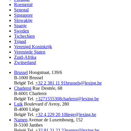
Roemenië
Senegal
Singapore
Slowakije
Spanje
Sweden
Tschechien
Tsjaad
Verenigd Koninkrijk
Verenigde Staten
Zuid-Afrika
Zwitserland
Brussel
Hoogstraat, 139/6
B-1000 Brussel
België
Tel.
+32 2 381 11 91
brussels@lexing.be
Charleroi
Rue Destrée, 68
B-6001 Charleroi
België
Tel.
+3271555308
charleroi@lexing.be
Luik
Boulevard d’Avroy, 280
B-4000 Liège
België
Tel.
+32 4 229 20 10
liege@lexing.be
Namen
Avenue de Luxembourg, 152
B-5100 Jambes
België
Tel.
+32 81 21 22 23
namur@lexing.be