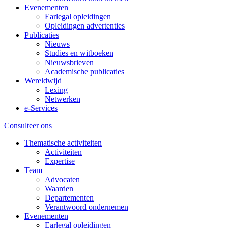
Evenementen
Earlegal opleidingen
Opleidingen advertenties
Publicaties
Nieuws
Studies en witboeken
Nieuwsbrieven
Academische publicaties
Wereldwijd
Lexing
Netwerken
e-Services
Consulteer ons
Thematische activiteiten
Activiteiten
Expertise
Team
Advocaten
Waarden
Departementen
Verantwoord ondernemen
Evenementen
Earlegal opleidingen