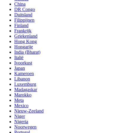
China
DR Congo
Duitsland
Filippijnen
Finland
Frankrijk
Griekenland
Hong Kong
Hongarije
India (Bharat)
Italië
Ivoorkust
Japan
Kameroen
Libanon
Luxemburg
Madagaskar
Marokko
Meta
Mexico
Nieuw-Zeeland
Niger
Nigeria
Noorwegen
Portugal