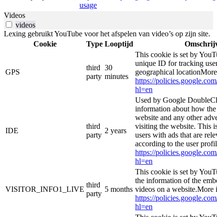
usage
Videos
videos
Lexing gebruikt YouTube voor het afspelen van video’s op zijn site.
Cookie
Type
Looptijd
Omschrij
This cookie is set by YouT
unique ID for tracking user
third
30
GPS
geographical locationMore
party
minutes
https://policies.google.co
hl=en
Used by Google DoubleCli
information about how the 
website and any other adve
third
visiting the website. This i
IDE
2 years
party
users with ads that are rel
according to the user profi
https://policies.google.co
hl=en
This cookie is set by YouT
the information of the e
third
VISITOR_INFO1_LIVE
5 months
videos on a website.More i
party
https://policies.google.co
hl=en