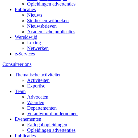
Opleidingen advertenties
Publicaties
Nieuws
Studies en witboeken
Nieuwsbrieven
Academische publicaties
Wereldwijd
Lexing
Netwerken
e-Services
Consulteer ons
Thematische activiteiten
Activiteiten
Expertise
Team
Advocaten
Waarden
Departementen
Verantwoord ondernemen
Evenementen
Earlegal opleidingen
Opleidingen advertenties
Publicaties