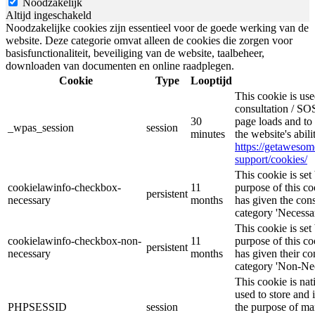
Noodzakelijk
Altijd ingeschakeld
Noodzakelijke cookies zijn essentieel voor de goede werking van de
website. Deze categorie omvat alleen de cookies die zorgen voor
basisfunctionaliteit, beveiliging van de website, taalbeheer,
downloaden van documenten en online raadplegen.
Cookie
Type
Looptijd
This cookie is u
consultation / SOS
30
page loads and to 
_wpas_session
session
minutes
the website's abil
https://getaweso
support/cookies/
This cookie is s
cookielawinfo-checkbox-
11
purpose of this co
persistent
necessary
months
has given the cons
category 'Necessar
This cookie is s
cookielawinfo-checkbox-non-
11
purpose of this co
persistent
necessary
months
has given their co
category 'Non-Nec
This cookie is nat
used to store and 
PHPSESSID
session
the purpose of ma