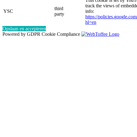
This cookie is set by YouT
track the views of embed
third
YSC
info:
party
https://policies.google.co
hl=en
Opslaan en accepteren
Powered by GDPR Cookie Compliance