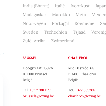
India (Bharat)
Italië
Ivoorkust
Japa
Madagaskar
Marokko
Meta
Mexic
Noorwegen
Portugal
Roemenië
Se
Sweden
Tschechien
Tsjaad
Verenig
Zuid-Afrika
Zwitserland
BRUSSEL
CHARLEROI
Hoogstraat, 139/6
Rue Destrée, 68
B-1000 Brussel
B-6001 Charleroi
België
België
Tel.
+32 2 381 11 91
Tel.
+3271555308
brussels@lexing.be
charleroi@lexing.be