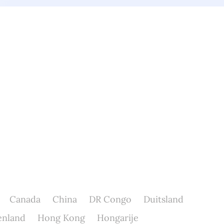
Canada
China
DR Congo
Duitsland
enland
Hong Kong
Hongarije