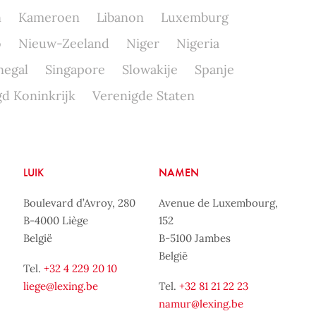
n
Kameroen
Libanon
Luxemburg
o
Nieuw-Zeeland
Niger
Nigeria
negal
Singapore
Slowakije
Spanje
d Koninkrijk
Verenigde Staten
LUIK
NAMEN
Boulevard d’Avroy, 280
Avenue de Luxembourg,
B-4000 Liège
152
België
B-5100 Jambes
België
Tel.
+32 4 229 20 10
liege@lexing.be
Tel.
+32 81 21 22 23
namur@lexing.be