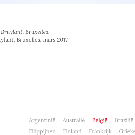
 Bruylant, Bruxelles
,
ylant, Bruxelles, mars 2017
Argentinië
Australië
België
Brazilië
Filippijnen
Finland
Frankrijk
Griek