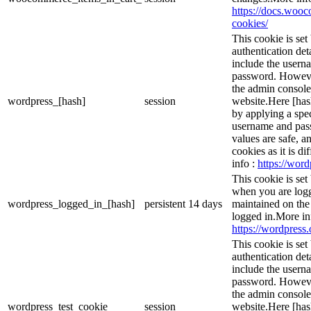
https://docs.wo
cookies/
This cookie is set
authentication det
include the usern
password. However,
the admin console
wordpress_[hash]
session
website.Here [hash
by applying a spec
username and passw
values are safe, a
cookies as it is d
info :
https://word
This cookie is set
when you are logg
wordpress_logged_in_[hash]
persistent
14 days
maintained on the
logged in.More in
https://wordpress.
This cookie is set
authentication det
include the usern
password. However,
the admin console
wordpress_test_cookie
session
website.Here [hash