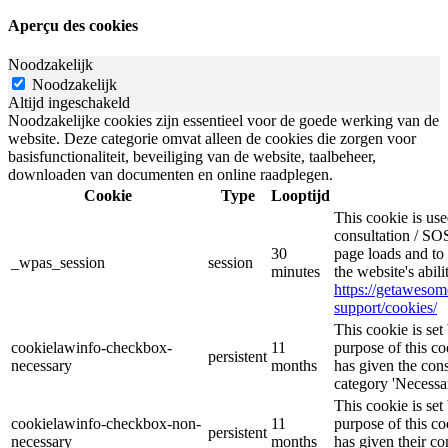
Aperçu des cookies
Noodzakelijk
Noodzakelijk
Altijd ingeschakeld
Noodzakelijke cookies zijn essentieel voor de goede werking van de
website. Deze categorie omvat alleen de cookies die zorgen voor
basisfunctionaliteit, beveiliging van de website, taalbeheer,
downloaden van documenten en online raadplegen.
Cookie
Type
Looptijd
This cookie is u
consultation / SOS
30
page loads and to 
_wpas_session
session
minutes
the website's abil
https://getaweso
support/cookies/
This cookie is s
cookielawinfo-checkbox-
11
purpose of this co
persistent
necessary
months
has given the cons
category 'Necessar
This cookie is s
cookielawinfo-checkbox-non-
11
purpose of this co
persistent
necessary
months
has given their co