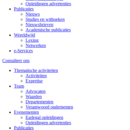
Opleidingen advertenties
Publicaties
Nieuws
Studies en witboeken
Nieuwsbrieven
Academische publicaties
Wereldwijd
Lexing
Netwerken
e-Services
Consulteer ons
Thematische activiteiten
Activiteiten
Expertise
Team
Advocaten
Waarden
Departementen
Verantwoord ondernemen
Evenementen
Earlegal opleidingen
Opleidingen advertenties
Publicaties