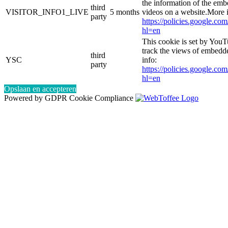
the information of the e
third
VISITOR_INFO1_LIVE
5 months
videos on a website.More i
party
https://policies.google.co
hl=en
This cookie is set by YouT
track the views of embed
third
YSC
info:
party
https://policies.google.co
hl=en
Opslaan en accepteren
Powered by GDPR Cookie Compliance