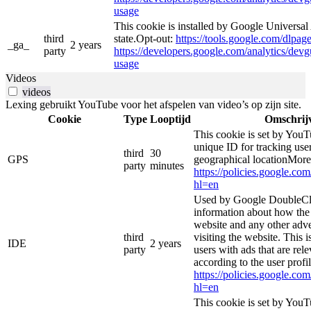
usage
This cookie is installed by Google Universal 
third
state.Opt-out:
https://tools.google.com/dlpag
_ga_
2 years
party
https://developers.google.com/analytics/devgu
usage
Videos
videos
Lexing gebruikt YouTube voor het afspelen van video’s op zijn site.
Cookie
Type
Looptijd
Omschrij
This cookie is set by YouT
unique ID for tracking user
third
30
GPS
geographical locationMore
party
minutes
https://policies.google.co
hl=en
Used by Google DoubleCli
information about how the 
website and any other adve
third
visiting the website. This i
IDE
2 years
party
users with ads that are rel
according to the user profi
https://policies.google.co
hl=en
This cookie is set by YouT