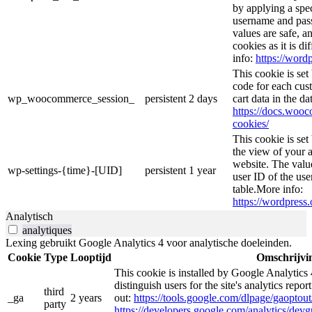
by applying a spec
username and passw
values are safe, a
cookies as it is d
info:
https://wordp
This cookie is se
code for each cust
wp_woocommerce_session_
persistent
2 days
cart data in the d
https://docs.wo
cookies/
This cookie is se
the view of your a
website. The valu
wp-settings-{time}-[UID]
persistent
1 year
user ID of the use
table.More info:
https://wordpress.
Analytisch
analytiques
Lexing gebruikt Google Analytics 4 voor analytische doeleinden.
Cookie
Type
Looptijd
Omschrijvi
This cookie is installed by Google Analytics 
distinguish users for the site's analytics repor
third
_ga
2 years
out:
https://tools.google.com/dlpage/gaoptout
party
https://developers.google.com/analytics/devgu