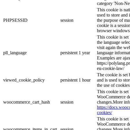
category 'Non-Nec
This cookie is nat
used to store and 
PHPSESSID
session
the purpose of ma
cookie is a sessio
browser windows 
This cookie is se
the language sele
visit again the web
pll_language
persistent
1 year
language informat
Examples are ajax
https://polylang.p
eu-cookie-law/
The cookie is se
viewed_cookie_policy
persistent
1 hour
and is used to sto
the use of cookies
This cookie is se
WooCommerce dete
woocommerce_cart_hash
session
changes.More inf
https://docs.wo
cookies/
This cookie is se
WooCommerce dete
woocommerce_items_in_cart_
session
changes.More inf