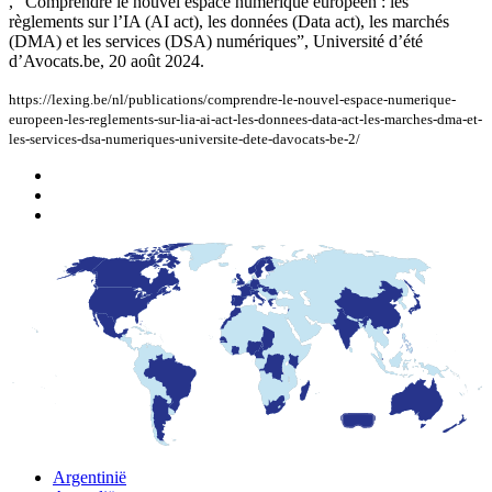
, “Comprendre le nouvel espace numérique européen : les
règlements sur l’IA (AI act), les données (Data act), les marchés
(DMA) et les services (DSA) numériques”, Université d’été
d’Avocats.be, 20 août 2024.
https://lexing.be/nl/publications/comprendre-le-nouvel-espace-numerique-
europeen-les-reglements-sur-lia-ai-act-les-donnees-data-act-les-marches-dma-et-
les-services-dsa-numeriques-universite-dete-davocats-be-2/
Argentinië