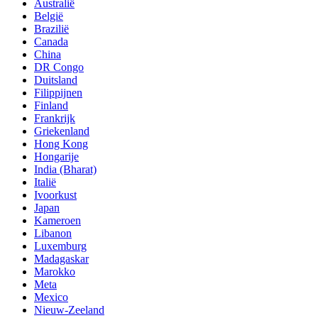
Australië
België
Brazilië
Canada
China
DR Congo
Duitsland
Filippijnen
Finland
Frankrijk
Griekenland
Hong Kong
Hongarije
India (Bharat)
Italië
Ivoorkust
Japan
Kameroen
Libanon
Luxemburg
Madagaskar
Marokko
Meta
Mexico
Nieuw-Zeeland