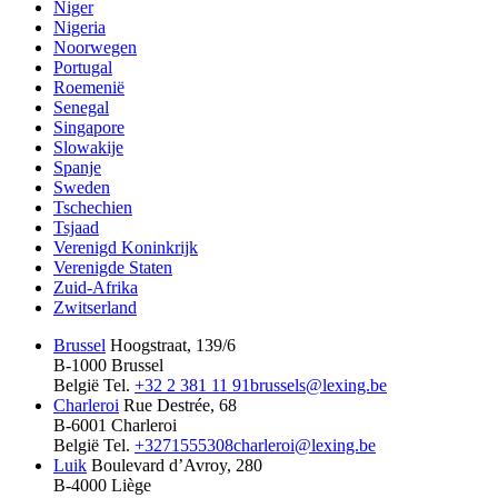
Niger
Nigeria
Noorwegen
Portugal
Roemenië
Senegal
Singapore
Slowakije
Spanje
Sweden
Tschechien
Tsjaad
Verenigd Koninkrijk
Verenigde Staten
Zuid-Afrika
Zwitserland
Brussel
Hoogstraat, 139/6
B-1000 Brussel
België
Tel.
+32 2 381 11 91
brussels@lexing.be
Charleroi
Rue Destrée, 68
B-6001 Charleroi
België
Tel.
+3271555308
charleroi@lexing.be
Luik
Boulevard d’Avroy, 280
B-4000 Liège