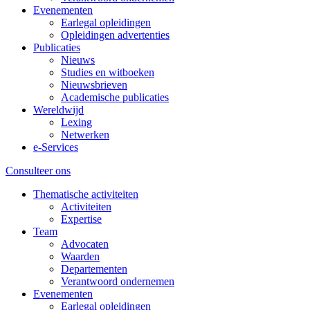
Evenementen
Earlegal opleidingen
Opleidingen advertenties
Publicaties
Nieuws
Studies en witboeken
Nieuwsbrieven
Academische publicaties
Wereldwijd
Lexing
Netwerken
e-Services
Consulteer ons
Thematische activiteiten
Activiteiten
Expertise
Team
Advocaten
Waarden
Departementen
Verantwoord ondernemen
Evenementen
Earlegal opleidingen