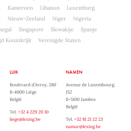
n
Kameroen
Libanon
Luxemburg
o
Nieuw-Zeeland
Niger
Nigeria
negal
Singapore
Slowakije
Spanje
d Koninkrijk
Verenigde Staten
LUIK
NAMEN
Boulevard d’Avroy, 280
Avenue de Luxembourg,
B-4000 Liège
152
België
B-5100 Jambes
België
Tel.
+32 4 229 20 10
liege@lexing.be
Tel.
+32 81 21 22 23
namur@lexing.be