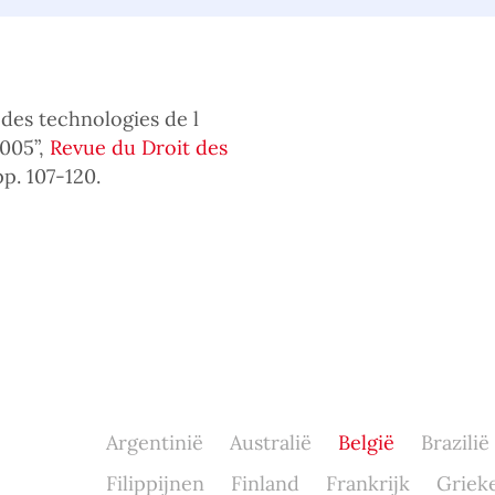
 des technologies de l
2005”,
Revue du Droit des
pp. 107-120.
Argentinië
Australië
België
Brazilië
Filippijnen
Finland
Frankrijk
Griek