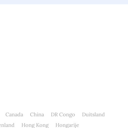
Canada
China
DR Congo
Duitsland
enland
Hong Kong
Hongarije