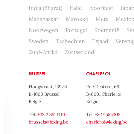
India (Bharat)
Italië
Ivoorkust
Japa
Madagaskar
Marokko
Meta
Mexic
Noorwegen
Portugal
Roemenië
Se
Sweden
Tschechien
Tsjaad
Verenig
Zuid-Afrika
Zwitserland
BRUSSEL
CHARLEROI
Hoogstraat, 139/6
Rue Destrée, 68
B-1000 Brussel
B-6001 Charleroi
België
België
Tel.
+32 2 381 11 91
Tel.
+3271555308
brussels@lexing.be
charleroi@lexing.be