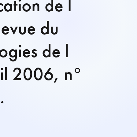
ation de l
evue du
ogies de l
il 2006, n°
.