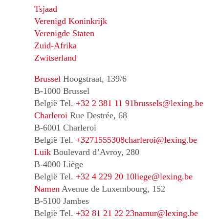
Tsjaad
Verenigd Koninkrijk
Verenigde Staten
Zuid-Afrika
Zwitserland
Brussel
Hoogstraat, 139/6
B-1000 Brussel
België
Tel.
+32 2 381 11 91
brussels@lexing.be
Charleroi
Rue Destrée, 68
B-6001 Charleroi
België
Tel.
+3271555308
charleroi@lexing.be
Luik
Boulevard d’Avroy, 280
B-4000 Liège
België
Tel.
+32 4 229 20 10
liege@lexing.be
Namen
Avenue de Luxembourg, 152
B-5100 Jambes
België
Tel.
+32 81 21 22 23
namur@lexing.be